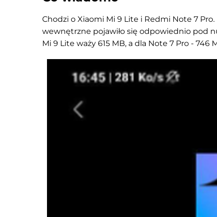
Chodzi o Xiaomi Mi 9 Lite i Redmi Note 7 P
wewnętrzne pojawiło się odpowiednio pod num
Mi 9 Lite waży 615 MB, a dla Note 7 Pro - 746 