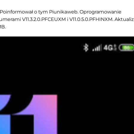
ro. Poinformował o tym Piunikaweb. Oprogramowanie
erami V11.3.2.0.PFCEUXM i V11.0.5.0.PFHINXM. Aktualiza
MB.