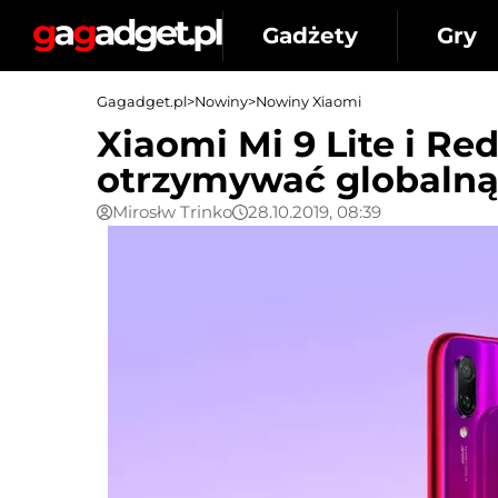
Gadżety
Gry
Gagadget.pl
>
Nowiny
>
Nowiny Xiaomi
Xiaomi Mi 9 Lite i Re
otrzymywać globalną 
Mirosłw Trinko
28.10.2019, 08:39