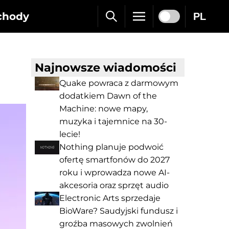
chody
PL
Najnowsze wiadomości
Quake powraca z darmowym
dodatkiem Dawn of the
Machine: nowe mapy,
muzyka i tajemnice na 30-
lecie!
Nothing planuje podwoić
ofertę smartfonów do 2027
roku i wprowadza nowe AI-
akcesoria oraz sprzęt audio
Electronic Arts sprzedaje
BioWare? Saudyjski fundusz i
groźba masowych zwolnień