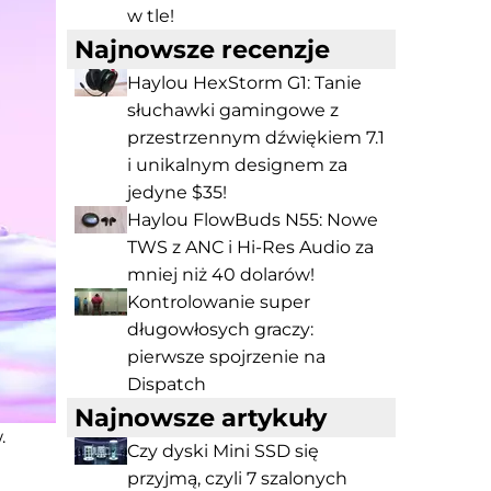
w tle!
Najnowsze recenzje
Haylou HexStorm G1: Tanie
słuchawki gamingowe z
przestrzennym dźwiękiem 7.1
i unikalnym designem za
jedyne $35!
Haylou FlowBuds N55: Nowe
TWS z ANC i Hi-Res Audio za
mniej niż 40 dolarów!
Kontrolowanie super
długowłosych graczy:
pierwsze spojrzenie na
Dispatch
Najnowsze artykuły
.
Czy dyski Mini SSD się
przyjmą, czyli 7 szalonych