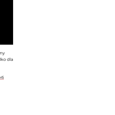
zny
lko dla
Mi