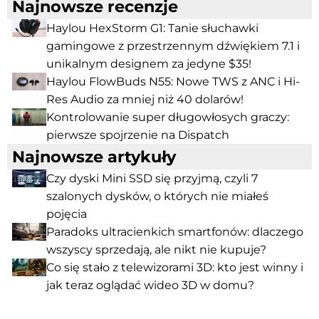
Najnowsze recenzje
Haylou HexStorm G1: Tanie słuchawki
gamingowe z przestrzennym dźwiękiem 7.1 i
unikalnym designem za jedyne $35!
Haylou FlowBuds N55: Nowe TWS z ANC i Hi-
Res Audio za mniej niż 40 dolarów!
Kontrolowanie super długowłosych graczy:
pierwsze spojrzenie na Dispatch
Najnowsze artykuły
Czy dyski Mini SSD się przyjmą, czyli 7
szalonych dysków, o których nie miałeś
pojęcia
Paradoks ultracienkich smartfonów: dlaczego
wszyscy sprzedają, ale nikt nie kupuje?
Co się stało z telewizorami 3D: kto jest winny i
jak teraz oglądać wideo 3D w domu?