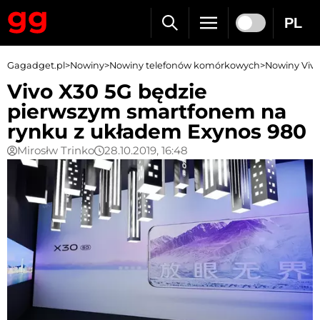
PL
Gagadget.pl
>
Nowiny
>
Nowiny telefonów komórkowych
>
Nowiny Viv
Vivo X30 5G będzie
pierwszym smartfonem na
rynku z układem Exynos 980
Mirosłw Trinko
28.10.2019, 16:48