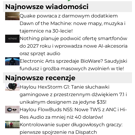
Najnowsze wiadomości
Quake powraca z darmowym dodatkiem
Dawn of the Machine: nowe mapy, muzyka i
tajemnice na 30-lecie!
Nothing planuje podwoić ofertę smartfonów
do 2027 roku i wprowadza nowe AI-akcesoria
oraz sprzęt audio
Electronic Arts sprzedaje BioWare? Saudyjski
fundusz i groźba masowych zwolnień w tle!
Najnowsze recenzje
Haylou HexStorm G1: Tanie słuchawki
gamingowe z przestrzennym dźwiękiem 7.1 i
unikalnym designem za jedyne $35!
Haylou FlowBuds N55: Nowe TWS z ANC i Hi-
Res Audio za mniej niż 40 dolarów!
Kontrolowanie super długowłosych graczy:
pierwsze spojrzenie na Dispatch