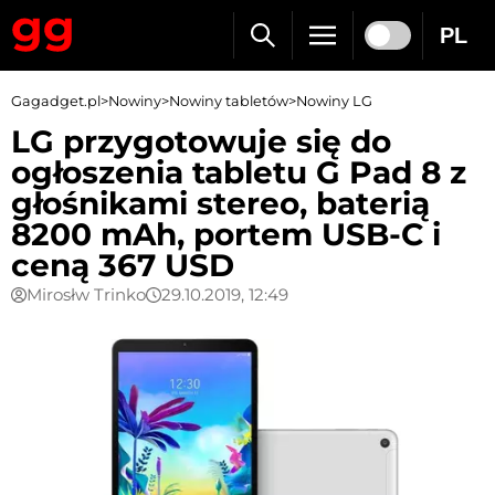
PL
Gagadget.pl
>
Nowiny
>
Nowiny tabletów
>
Nowiny LG
LG przygotowuje się do
ogłoszenia tabletu G Pad 8 z
głośnikami stereo, baterią
8200 mAh, portem USB-C i
ceną 367 USD
Mirosłw Trinko
29.10.2019, 12:49