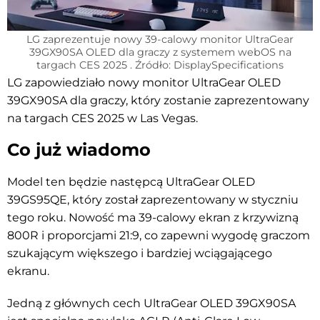
LG zaprezentuje nowy 39-calowy monitor UltraGear
39GX90SA OLED dla graczy z systemem webOS na
targach CES 2025 . Źródło: DisplaySpecifications
LG zapowiedziało nowy monitor UltraGear OLED
39GX90SA dla graczy, który zostanie zaprezentowany
na targach CES 2025 w Las Vegas.
Co już wiadomo
Model ten będzie następcą UltraGear OLED
39GS95QE, który został zaprezentowany w styczniu
tego roku. Nowość ma 39-calowy ekran z krzywizną
800R i proporcjami 21:9, co zapewni wygodę graczom
szukającym większego i bardziej wciągającego
ekranu.
Jedną z głównych cech UltraGear OLED 39GX90SA