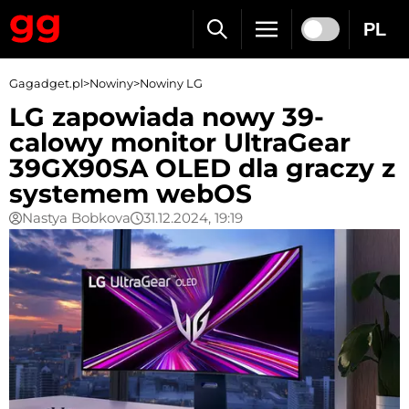
PL
Gagadget.pl
>
Nowiny
>
Nowiny LG
LG zapowiada nowy 39-
calowy monitor UltraGear
39GX90SA OLED dla graczy z
systemem webOS
Nastya Bobkova
31.12.2024, 19:19