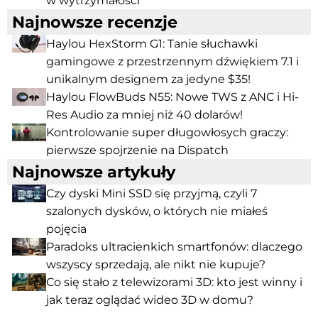
w wytrzymałości
Najnowsze recenzje
Haylou HexStorm G1: Tanie słuchawki
gamingowe z przestrzennym dźwiękiem 7.1 i
unikalnym designem za jedyne $35!
Haylou FlowBuds N55: Nowe TWS z ANC i Hi-
Res Audio za mniej niż 40 dolarów!
Kontrolowanie super długowłosych graczy:
pierwsze spojrzenie na Dispatch
Najnowsze artykuły
Czy dyski Mini SSD się przyjmą, czyli 7
szalonych dysków, o których nie miałeś
pojęcia
Paradoks ultracienkich smartfonów: dlaczego
wszyscy sprzedają, ale nikt nie kupuje?
Co się stało z telewizorami 3D: kto jest winny i
jak teraz oglądać wideo 3D w domu?