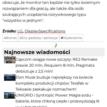
obiecuje, że monitor ten będzie nie tylko świetnym
rozwiązaniem dla graczy, ale także dla osób
szukających urządzenia rozrywkowego typu
"wszystko w jednym".
Źródło:
LG
,
DisplaySpecifications
Biznes
Gry-gadżety i aplikacje
Wydarzenie
Facebook
Telegram
Najnowsze wiadomości
Capcom osiąga nowe szczyty: RE2 Remake
prawie 20 mln, Requiem 8 mln, Pragmata
debiutuje z 2,5 mln!
Elon Musk buduje największy na świecie
kompleks produkcji chipów: Terafab w
Teksasie zaskakuje rozmachem!
UNIGRID i Syntropic Power: Magia sodu -
baterie, które chłoną ciepło i przewyższają lit