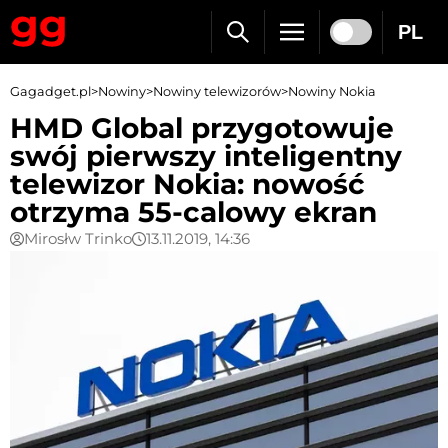
PL
Gagadget.pl
>
Nowiny
>
Nowiny telewizorów
>
Nowiny Nokia
HMD Global przygotowuje
swój pierwszy inteligentny
telewizor Nokia: nowość
otrzyma 55-calowy ekran
Mirosłw Trinko
13.11.2019, 14:36