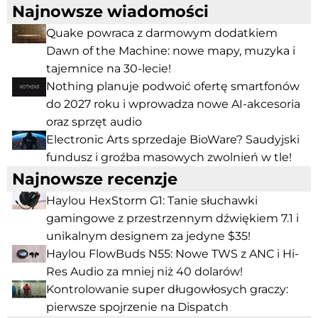
Najnowsze wiadomości
Quake powraca z darmowym dodatkiem
Dawn of the Machine: nowe mapy, muzyka i
tajemnice na 30-lecie!
Nothing planuje podwoić ofertę smartfonów
do 2027 roku i wprowadza nowe AI-akcesoria
oraz sprzęt audio
Electronic Arts sprzedaje BioWare? Saudyjski
fundusz i groźba masowych zwolnień w tle!
Najnowsze recenzje
Haylou HexStorm G1: Tanie słuchawki
gamingowe z przestrzennym dźwiękiem 7.1 i
unikalnym designem za jedyne $35!
Haylou FlowBuds N55: Nowe TWS z ANC i Hi-
Res Audio za mniej niż 40 dolarów!
Kontrolowanie super długowłosych graczy:
pierwsze spojrzenie na Dispatch