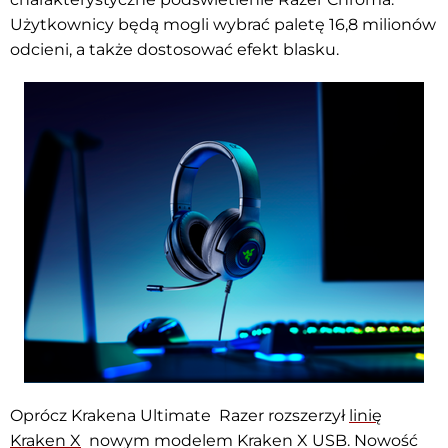
Użytkownicy będą mogli wybrać paletę 16,8 milionów
odcieni, a także dostosować efekt blasku.
Oprócz Krakena Ultimate Razer rozszerzył
linię
Kraken X
nowym modelem Kraken X USB. Nowość