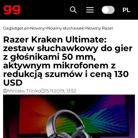
PL
Gagadget.pl
>
Nowiny
>
Nowiny słuchawek
>
Nowiny Razer
Razer Kraken Ultimate:
zestaw słuchawkowy do gier
z głośnikami 50 mm,
aktywnym mikrofonem z
redukcją szumów i ceną 130
USD
Mirosłw Trinko
15.11.2019, 13:52