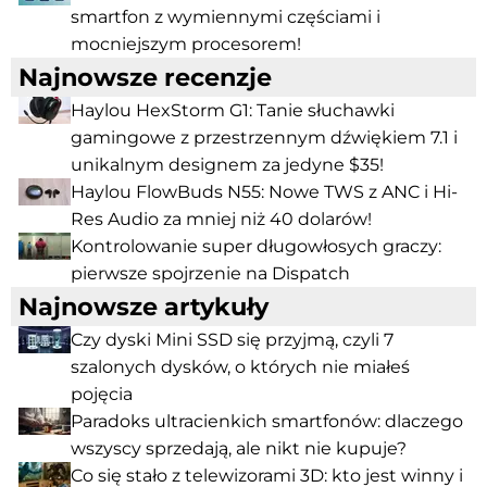
smartfon z wymiennymi częściami i
mocniejszym procesorem!
Najnowsze recenzje
Haylou HexStorm G1: Tanie słuchawki
gamingowe z przestrzennym dźwiękiem 7.1 i
unikalnym designem za jedyne $35!
Haylou FlowBuds N55: Nowe TWS z ANC i Hi-
Res Audio za mniej niż 40 dolarów!
Kontrolowanie super długowłosych graczy:
pierwsze spojrzenie na Dispatch
Najnowsze artykuły
Czy dyski Mini SSD się przyjmą, czyli 7
szalonych dysków, o których nie miałeś
pojęcia
Paradoks ultracienkich smartfonów: dlaczego
wszyscy sprzedają, ale nikt nie kupuje?
Co się stało z telewizorami 3D: kto jest winny i