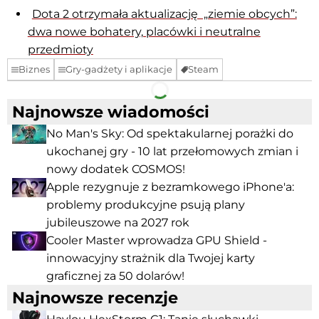
Dota 2
otrzymała
aktualizację „ziemie obcych”:
dwa nowe bohatery, placówki i neutralne
przedmioty
Biznes
Gry-gadżety i aplikacje
Steam
Facebook
Telegram
Najnowsze wiadomości
No Man's Sky: Od spektakularnej porażki do
ukochanej gry - 10 lat przełomowych zmian i
nowy dodatek COSMOS!
Apple rezygnuje z bezramkowego iPhone'a:
problemy produkcyjne psują plany
jubileuszowe na 2027 rok
Cooler Master wprowadza GPU Shield -
innowacyjny strażnik dla Twojej karty
graficznej za 50 dolarów!
Najnowsze recenzje