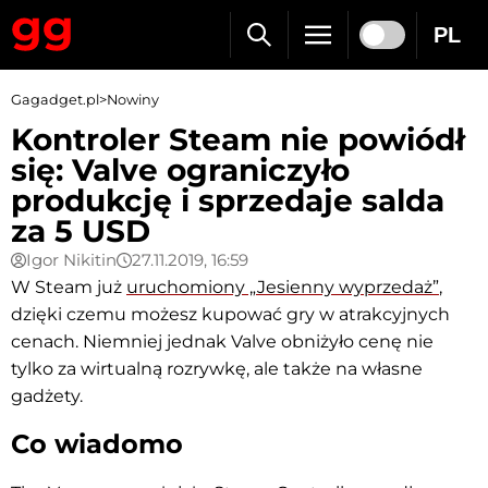
PL
Gagadget.pl
>
Nowiny
Kontroler Steam nie powiódł
się: Valve ograniczyło
produkcję i sprzedaje salda
za 5 USD
Igor Nikitin
27.11.2019, 16:59
W Steam już
uruchomiony „Jesienny wyprzedaż”
,
dzięki czemu możesz kupować gry w atrakcyjnych
cenach. Niemniej jednak Valve obniżyło cenę nie
tylko za wirtualną rozrywkę, ale także na własne
gadżety.
Co wiadomo