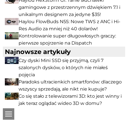
Haylou HexStorm G1: Tanie słuchawki
gamingowe z przestrzennym dźwiękiem 7.1 i
unikalnym designem za jedyne $35!
Haylou FlowBuds N55: Nowe TWS z ANC i Hi-
Res Audio za mniej niż 40 dolarów!
Kontrolowanie super długowłosych graczy:
pierwsze spojrzenie na Dispatch
Najnowsze artykuły
Czy dyski Mini SSD się przyjmą, czyli 7
szalonych dysków, o których nie miałeś
pojęcia
Paradoks ultracienkich smartfonów: dlaczego
wszyscy sprzedają, ale nikt nie kupuje?
Co się stało z telewizorami 3D: kto jest winny i
jak teraz oglądać wideo 3D w domu?
ru