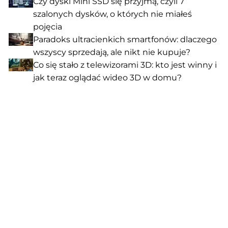
Czy dyski Mini SSD się przyjmą, czyli 7
szalonych dysków, o których nie miałeś
pojęcia
Paradoks ultracienkich smartfonów: dlaczego
wszyscy sprzedają, ale nikt nie kupuje?
Co się stało z telewizorami 3D: kto jest winny i
jak teraz oglądać wideo 3D w domu?