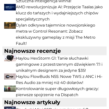
Sztuczna inteligencja winna!
AMD rewolucjonizuje AI: Przejęcie Taalas jako
klucz do tańszych i wydajniejszych chipów
specjalistycznych
Dylan odkrywa tajemnice nowojorskiego
metra w Control Resonant: Zobacz
ekskluzywny gameplay z misji The Metro
Fault!
Najnowsze recenzje
Haylou HexStorm G1: Tanie słuchawki
gamingowe z przestrzennym dźwiękiem 7.1 i
unikalnym designem za jedyne $35!
Haylou FlowBuds N55: Nowe TWS z ANC i Hi-
Res Audio za mniej niż 40 dolarów!
Kontrolowanie super długowłosych graczy:
pierwsze spojrzenie na Dispatch
Najnowsze artykuły