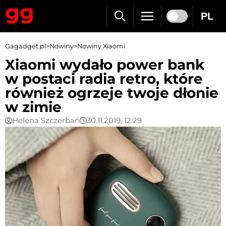
PL
Gagadget.pl
>
Nowiny
>
Nowiny Xiaomi
Xiaomi wydało power bank
w postaci radia retro, które
również ogrzeje twoje dłonie
w zimie
Helena Szczerbań
30.11.2019, 12:29