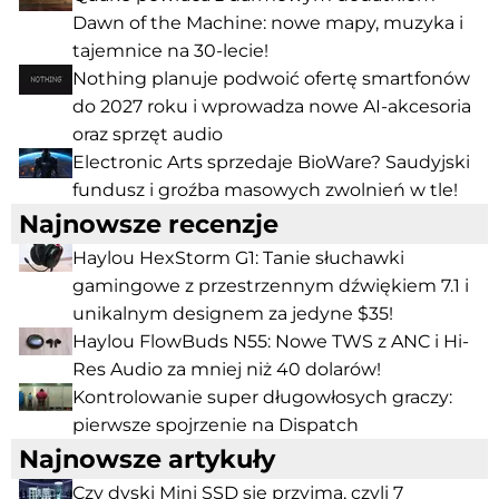
Dawn of the Machine: nowe mapy, muzyka i
tajemnice na 30-lecie!
Nothing planuje podwoić ofertę smartfonów
do 2027 roku i wprowadza nowe AI-akcesoria
oraz sprzęt audio
Electronic Arts sprzedaje BioWare? Saudyjski
fundusz i groźba masowych zwolnień w tle!
Najnowsze recenzje
Haylou HexStorm G1: Tanie słuchawki
gamingowe z przestrzennym dźwiękiem 7.1 i
unikalnym designem za jedyne $35!
Haylou FlowBuds N55: Nowe TWS z ANC i Hi-
Res Audio za mniej niż 40 dolarów!
Kontrolowanie super długowłosych graczy:
pierwsze spojrzenie na Dispatch
Najnowsze artykuły
Czy dyski Mini SSD się przyjmą, czyli 7