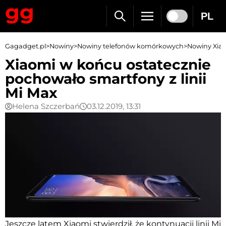
PL
Gagadget.pl
>
Nowiny
>
Nowiny telefonów komórkowych
>
Nowiny Xia
Xiaomi w końcu ostatecznie
pochowało smartfony z linii
Mi Max
Helena Szczerbań
03.12.2019, 13:31
Jeszcze latem Xiaomi stwierdził, że
kontynuacji linii Mi