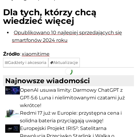
Dla tych, którzy chcą
wiedzieć więcej
Opublikowano 10 najlepiej sprzedających się
smartfonów 2024 roku
Źródło
:
xiaomitime
Gadżety i akcesoria
Aktualizacje
Facebook
Telegram
Najnowsze wiadomości
OpenAI usuwa limity: Darmowy ChatGPT z
GPT-5.6 Luna i nielimitowanymi czatami już
wkrótce!
Redmi 17 już w Europie: przystępna cena i
solidna bateria przyciągają uwagę!
Europejski Projekt IRIS²: Satelitarna
Rewolucja Przeciwko Starlink i Walka o