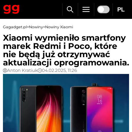
PL
Gagadget.pl
>
Nowiny
>
Nowiny Xiaomi
Xiaomi wymieniło smartfony
marek Redmi i Poco, które
nie będą już otrzymywać
aktualizacji oprogramowania.
Anton Kratiuk
04.02.2025, 11:26