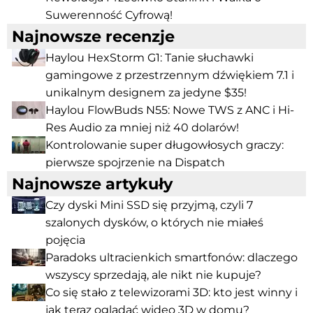
Suwerenność Cyfrową!
Najnowsze recenzje
Haylou HexStorm G1: Tanie słuchawki
gamingowe z przestrzennym dźwiękiem 7.1 i
unikalnym designem za jedyne $35!
Haylou FlowBuds N55: Nowe TWS z ANC i Hi-
Res Audio za mniej niż 40 dolarów!
Kontrolowanie super długowłosych graczy:
pierwsze spojrzenie na Dispatch
Najnowsze artykuły
Czy dyski Mini SSD się przyjmą, czyli 7
szalonych dysków, o których nie miałeś
pojęcia
Paradoks ultracienkich smartfonów: dlaczego
wszyscy sprzedają, ale nikt nie kupuje?
Co się stało z telewizorami 3D: kto jest winny i
jak teraz oglądać wideo 3D w domu?