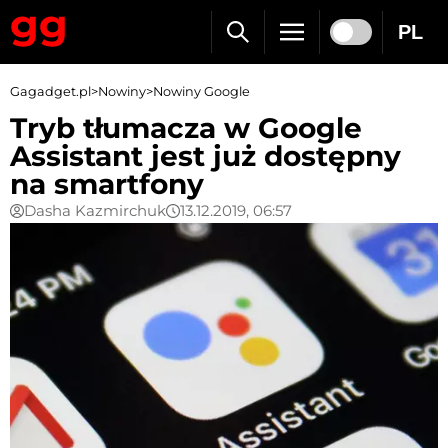
PL
Gagadget.pl
>
Nowiny
>
Nowiny Google
Tryb tłumacza w Google
Assistant jest już dostępny
na smartfony
Dasha Kazmirchuk
13.12.2019, 06:57