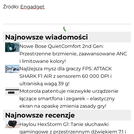
Źródło:
Engadget
Facebook
Telegram
Najnowsze wiadomości
Nowe Bose QuietComfort 2nd Gen:
Przestrzenne brzmienie, zaawansowane ANC
i limitowane kolory!
Najlżejsza mysz dla graczy FPS: ATTACK
SHARK F1 AIR z sensorem 60 000 DPI i
ultraniską wagą 39 g!
Motorola patentuje niezwykłe urządzenie
łączące smartfona i zegarek – elastyczny
ekran na opaskę zmienia zasady gry!
Najnowsze recenzje
Haylou HexStorm G1: Tanie słuchawki
gamingowe z przestrzennym dźwiękiem 7.1 i