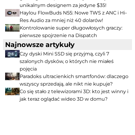
unikalnym designem za jedyne $35!
Haylou FlowBuds N55: Nowe TWS z ANC i Hi-
Res Audio za mniej niż 40 dolarów!
Kontrolowanie super długowłosych graczy:
pierwsze spojrzenie na Dispatch
Najnowsze artykuły
Czy dyski Mini SSD się przyjmą, czyli 7
szalonych dysków, o których nie miałeś
pojęcia
Paradoks ultracienkich smartfonów: dlaczego
wszyscy sprzedają, ale nikt nie kupuje?
Co się stało z telewizorami 3D: kto jest winny i
jak teraz oglądać wideo 3D w domu?