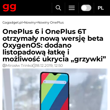
PL
Gagadget.pl
>
Nowiny
>
Nowiny OnePlus
OnePlus 6 i OnePlus 6T
otrzymały nową wersję beta
OxygenOS: dodano
listopadową łatkę i
możliwość ukrycia „grzywki”
Mirosłw Trinko
18.12.2019, 12:50