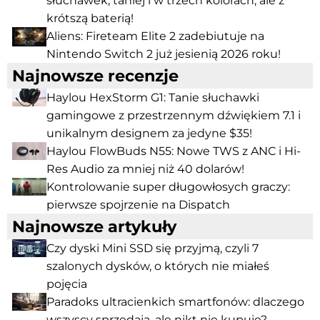
słuchawek, taniej i w trzech kolorach, ale z
krótszą baterią!
Aliens: Fireteam Elite 2 zadebiutuje na
Nintendo Switch 2 już jesienią 2026 roku!
Najnowsze recenzje
Haylou HexStorm G1: Tanie słuchawki
gamingowe z przestrzennym dźwiękiem 7.1 i
unikalnym designem za jedyne $35!
Haylou FlowBuds N55: Nowe TWS z ANC i Hi-
Res Audio za mniej niż 40 dolarów!
Kontrolowanie super długowłosych graczy:
pierwsze spojrzenie na Dispatch
Najnowsze artykuły
Czy dyski Mini SSD się przyjmą, czyli 7
szalonych dysków, o których nie miałeś
pojęcia
Paradoks ultracienkich smartfonów: dlaczego
wszyscy sprzedają, ale nikt nie kupuje?