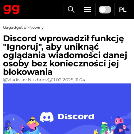
PL
Gagadget.pl
>
Nowiny
Discord wprowadził funkcję
"Ignoruj", aby uniknąć
oglądania wiadomości danej
osoby bez konieczności jej
blokowania
Vladislav Nuzhnov
11.02.2025, 11:04