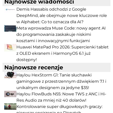
Najnowsze wiadomości
Demis Hassabis odchodzi z Google
DeepMind, ale obejmuje nowe kluczowe role
w Alphabet: Co to oznacza dla AI?
Meta wprowadza Muse Code: nowy agent AI
do programowania zaskakuje niskimi
kosztami i innowacyjnymi funkcjami
Huawei MatePad Pro 2026: Supercienki tablet
z OLED ekranem i HarmonyOS 6.1 już
dostępny!
Najnowsze recenzje
Haylou HexStorm G1: Tanie słuchawki
gamingowe z przestrzennym dźwiękiem 7.1 i
unikalnym designem za jedyne $35!
Haylou FlowBuds N55: Nowe TWS z ANC i Hi-
Res Audio za mniej niż 40 dolarów!
Kontrolowanie super długowłosych graczy:
pierwsze spojrzenie na Dispatch