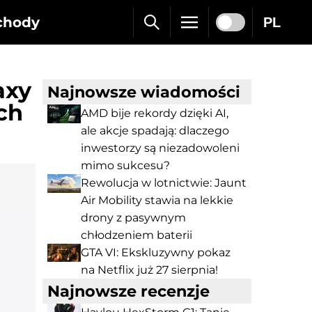
chody
PL
axy
Najnowsze wiadomości
ch
AMD bije rekordy dzięki AI,
ale akcje spadają: dlaczego
inwestorzy są niezadowoleni
mimo sukcesu?
Rewolucja w lotnictwie: Jaunt
Air Mobility stawia na lekkie
drony z pasywnym
chłodzeniem baterii
GTA VI: Ekskluzywny pokaz
na Netflix już 27 sierpnia!
Najnowsze recenzje