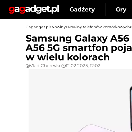
Gadżety
Gry
Gagadget.pl
>
Nowiny
>
Nowiny telefonów komórkowych
>
Samsung Galaxy A56 
A56 5G smartfon poja
w wielu kolorach
Vlad Cherevko
12.02.2025, 12:02