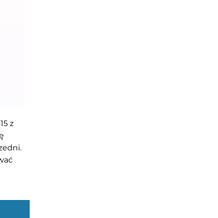
15 z
ę
zedni.
ować