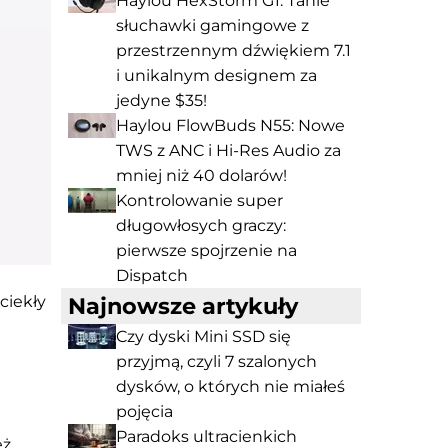
Haylou HexStorm G1: Tanie
słuchawki gamingowe z
przestrzennym dźwiękiem 7.1
i unikalnym designem za
jedyne $35!
Haylou FlowBuds N55: Nowe
TWS z ANC i Hi-Res Audio za
mniej niż 40 dolarów!
Kontrolowanie super
długowłosych graczy:
pierwsze spojrzenie na
Dispatch
ciekły
Najnowsze artykuły
Czy dyski Mini SSD się
przyjmą, czyli 7 szalonych
dysków, o których nie miałeś
pojęcia
Paradoks ultracienkich
eż