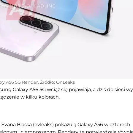
y A56 5G Render. Źródło: OnLeaks
g Galaxy A56 5G wciąż się pojawiają, a dziś do sieci wy
ądzenie w kilku kolorach.
Evana Blassa (evleaks) pokazują Galaxy A56 w czterech
ielonym i ciemnoszarym. Rendery te potwierdzają równi