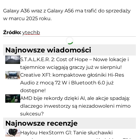
Galaxy A36 wraz z Galaxy A56 ma trafić do sprzedaży
w marcu 2025 roku.
Źródło:
ytechb
Facebook
Telegram
Najnowsze wiadomości
S.T.A.L.K.E.R. 2: Cost of Hope – Nowe lokacje i
tajemnice wciągają graczy już w sierpniu!
Creative XF1: kompaktowe głośniki Hi-Res
Audio z mocą 72 W i Bluetooth 6.0 już
dostępne!
AMD bije rekordy dzięki AI, ale akcje spadają:
dlaczego inwestorzy są niezadowoleni mimo
sukcesu?
Najnowsze recenzje
Haylou HexStorm G1: Tanie słuchawki