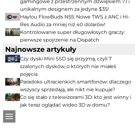
gamingowe z przestrzennym dźwiękiem 7.1 i
unikalnym designem za jedyne $35!
Haylou FlowBuds N55: Nowe TWS z ANC i Hi-
Res Audio za mniej niż 40 dolarów!
Kontrolowanie super długowłosych graczy:
pierwsze spojrzenie na Dispatch
Najnowsze artykuły
Czy dyski Mini SSD się przyjmą, czyli 7
szalonych dysków, o których nie miałeś
pojęcia
Paradoks ultracienkich smartfonów: dlaczego
wszyscy sprzedają, ale nikt nie kupuje?
Co się stało z telewizorami 3D: kto jest winny i
jak teraz oglądać wideo 3D w domu?
ru