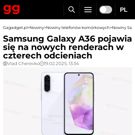
PL
Gagadget.pl
>
Nowiny
>
Nowiny telefonów komórkowych
>
Nowiny Sa
Samsung Galaxy A36 pojawia
się na nowych renderach w
czterech odcieniach
Vlad Cherevko
19.02.2025, 13:34