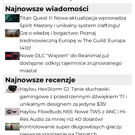
Najnowsze wiadomości
Titan Quest II: Nowa aktualizacja wprowadza
Spirit Mastery i unikalny system craftingu!
Gra o władzę i bogactwo: Poznaj
średniowieczną Europę w The Guild: Europa
1410!
Nowe DLC "Więzień" do Reanimal już
dostępne: odkryj tajemnice zrujnowanego
miasta!
Najnowsze recenzje
Haylou HexStorm G1: Tanie słuchawki
gamingowe z przestrzennym dźwiękiem 7.1 i
unikalnym designem za jedyne $35!
Haylou FlowBuds N55: Nowe TWS z ANC i Hi-
Res Audio za mniej niż 40 dolarów!
Kontrolowanie super długowłosych graczy:
pierwsze spojrzenie na Dispatch