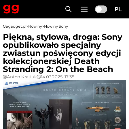
PL
Gagadget.pl
>
Nowiny
>
Nowiny Sony
Piękna, stylowa, droga: Sony
opublikowało specjalny
zwiastun poświęcony edycji
kolekcjonerskiej Death
Stranding 2: On the Beach
Anton Kratiuk
14.03.2025, 17:38