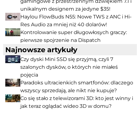
gamingowe z przestrzennym dźwiękiem 7.1 i
unikalnym designem za jedyne $35!
Haylou FlowBuds N55: Nowe TWS z ANC i Hi-
Res Audio za mniej niż 40 dolarów!
Kontrolowanie super długowłosych graczy:
pierwsze spojrzenie na Dispatch
Najnowsze artykuły
Czy dyski Mini SSD się przyjmą, czyli 7
szalonych dysków, o których nie miałeś
pojęcia
Paradoks ultracienkich smartfonów: dlaczego
wszyscy sprzedają, ale nikt nie kupuje?
Co się stało z telewizorami 3D: kto jest winny i
jak teraz oglądać wideo 3D w domu?