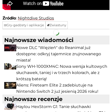
Źródło
:
Nightdive Studios
Gry-gadżety i aplikacje
Zwiastuny
Facebook
Telegram
Najnowsze wiadomości
Nowe DLC "Więzień" do Reanimal już
dostępne: odkryj tajemnice zrujnowanego
miasta!
Sony WH-1000XM4C: Nowa wersja kultowych
słuchawek, taniej i w trzech kolorach, ale z
krótszą baterią!
Aliens: Fireteam Elite 2 zadebiutuje na
Nintendo Switch 2 już jesienią 2026 roku!
Najnowsze recenzje
Haylou HexStorm G1: Tanie słuchawki