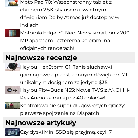
Moto Pad 70: Wszechstronny tablet z
ekranem 2.5K, stylusem i świetnym
dźwiękiem Dolby Atmos już dostępny w
Indiach!
Motorola Edge 70 Neo: Nowy smartfon z 200
MP aparatem i czterema kolorami na
oficjalnych renderach!
Najnowsze recenzje
Haylou HexStorm G1: Tanie słuchawki
gamingowe z przestrzennym dźwiękiem 7.1 i
unikalnym designem za jedyne $35!
Haylou FlowBuds N55: Nowe TWS z ANC i Hi-
Res Audio za mniej niż 40 dolarów!
Kontrolowanie super długowłosych graczy:
pierwsze spojrzenie na Dispatch
Najnowsze artykuły
Czy dyski Mini SSD się przyjmą, czyli 7