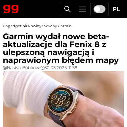
PL
Gagadget.pl
>
Nowiny
>
Nowiny Garmin
Garmin wydał nowe beta-
aktualizacje dla Fenix 8 z
ulepszoną nawigacją i
naprawionym błędem mapy
Nastya Bobkova
30.03.2025, 11:58