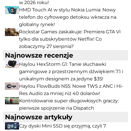
w 2026 roku!
HMD Touch AI w stylu Nokia Lumia: Nowy
telefon do cyfrowego detoksu wkracza na
globalny rynek!
Rockstar Games zaskakuje: Premiera GTA VI
tylko dla subskrybentów Netflix! Co
zobaczymy 27 sierpnia?
Najnowsze recenzje
Haylou HexStorm G1: Tanie słuchawki
gamingowe z przestrzennym dźwiękiem 7.1 i
unikalnym designem za jedyne $35!
Haylou FlowBuds N55: Nowe TWS z ANC i Hi-
Res Audio za mniej niż 40 dolarów!
Kontrolowanie super długowłosych graczy:
pierwsze spojrzenie na Dispatch
Najnowsze artykuły
Czy dyski Mini SSD się przyjmą, czyli 7