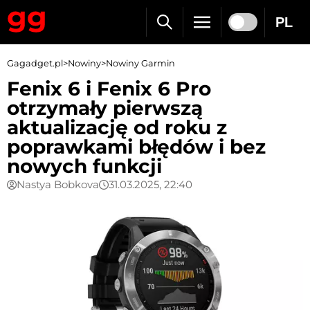
PL
Gagadget.pl
>
Nowiny
>
Nowiny Garmin
Fenix 6 i Fenix 6 Pro
otrzymały pierwszą
aktualizację od roku z
poprawkami błędów i bez
nowych funkcji
Nastya Bobkova
31.03.2025, 22:40