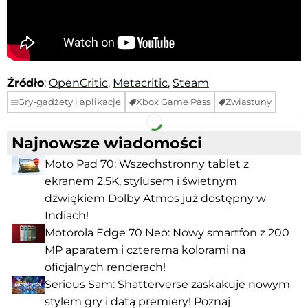
Źródło
:
OpenCritic
,
Metacritic
,
Steam
Gry-gadżety i aplikacje
Xbox Game Pass
Zwiastuny
Facebook
Telegram
Najnowsze wiadomości
Moto Pad 70: Wszechstronny tablet z
ekranem 2.5K, stylusem i świetnym
dźwiękiem Dolby Atmos już dostępny w
Indiach!
Motorola Edge 70 Neo: Nowy smartfon z 200
MP aparatem i czterema kolorami na
oficjalnych renderach!
Serious Sam: Shatterverse zaskakuje nowym
stylem gry i datą premiery! Poznaj