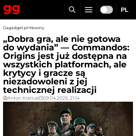
PL
Gagadget.pl
>
Nowiny
„Dobra gra, ale nie gotowa
do wydania” — Commandos:
Origins jest już dostępna na
wszystkich platformach, ale
krytycy i gracze są
niezadowoleni z jej
technicznej realizacji
Anton Kratiuk
09.04.2025, 21:14