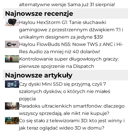
alternatywne wersje Sama już 31 sierpnia!
Najnowsze recenzje
Haylou HexStorm G1: Tanie słuchawki
gamingowe z przestrzennym dźwiękiem 7.1 i
unikalnym designem za jedyne $35!
Haylou FlowBuds N55: Nowe TWS z ANC i Hi-
Res Audio za mniej niż 40 dolarów!
Kontrolowanie super długowłosych graczy:
pierwsze spojrzenie na Dispatch
Najnowsze artykuły
Czy dyski Mini SSD się przyjmą, czyli 7
szalonych dysków, o których nie miałeś
pojęcia
Paradoks ultracienkich smartfonów: dlaczego
wszyscy sprzedają, ale nikt nie kupuje?
Co się stało z telewizorami 3D: kto jest winny i
jak teraz oglądać wideo 3D w domu?