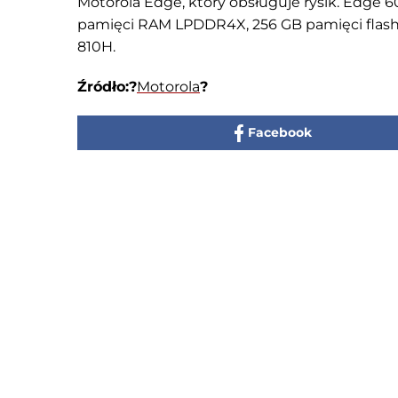
Motorola Edge, który obsługuje rysik. Edge 
pamięci RAM LPDDR4X, 256 GB pamięci flash U
810H.
Źródło:?
Motorola
?
Facebook