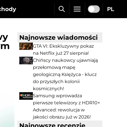
chody
PL
wy
Najnowsze wiadomości
ym
GTA VI: Ekskluzywny pokaz
na Netflix już 27 sierpnia!
Chińscy naukowcy ujawniają
przełomową mapę
geologiczną Księżyca - klucz
do przyszłych kolonii
kosmicznych!
Samsung wprowadza
pierwsze telewizory z HDR10+
Advanced: rewolucja w
jakości obrazu już w 2026!
Najnowsze recenzje