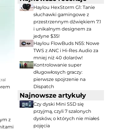
Haylou HexStorm G1: Tanie
słuchawki gamingowe z
przestrzennym dźwiękiem 7.1
i unikalnym designem za
jedyne $35!
Haylou FlowBuds N55: Nowe
TWS z ANC i Hi-Res Audio za
mniej niż 40 dolarów!
Kontrolowanie super
długowłosych graczy:
pierwsze spojrzenie na
ral
Dispatch
sorem
Najnowsze artykuły
Czy dyski Mini SSD się
przyjmą, czyli 7 szalonych
dysków, o których nie miałeś
nym z
pojęcia
nitami