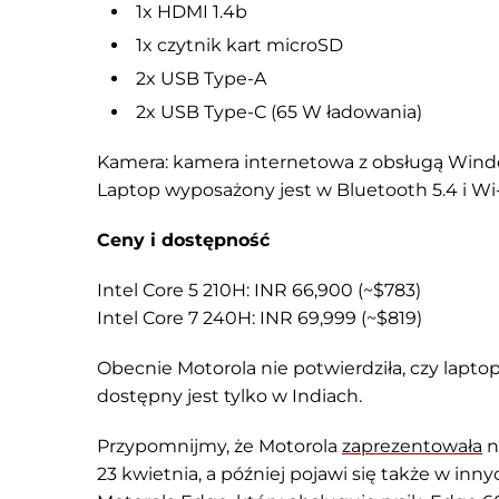
1x HDMI 1.4b
1x czytnik kart microSD
2x USB Type-A
2x USB Type-C (65 W ładowania)
Kamera: kamera internetowa z obsługą Wind
Laptop wyposażony jest w Bluetooth 5.4 i Wi-F
Ceny i dostępność
Intel Core 5 210H: INR 66,900 (~$783)
Intel Core 7 240H: INR 69,999 (~$819)
Obecnie Motorola nie potwierdziła, czy lapt
dostępny jest tylko w Indiach.
Przypomnijmy, że Motorola
zaprezentowała
n
23 kwietnia, a później pojawi się także w inn