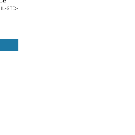
 GB
MIL-STD-