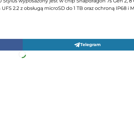
60 Stylus wyposażony jest w chip Snapdragon 7s Gen 2, 8
FS 2.2 z obsługą microSD do 1 TB oraz ochroną IP68 i 
Telegram