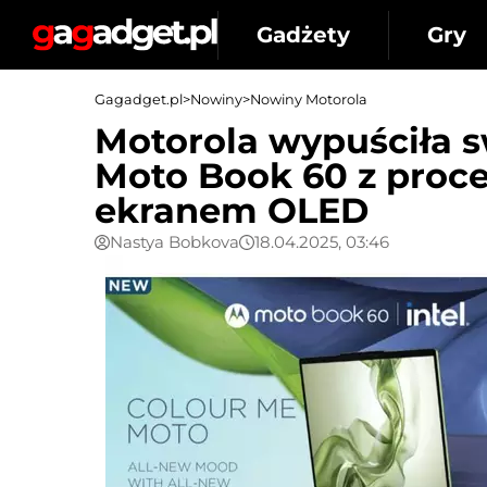
Gadżety
Gry
Gagadget.pl
>
Nowiny
>
Nowiny Motorola
Motorola wypuściła s
Moto Book 60 z proce
ekranem OLED
Nastya Bobkova
18.04.2025, 03:46