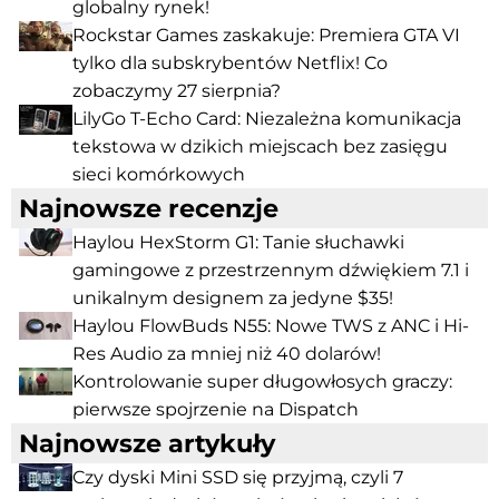
globalny rynek!
Rockstar Games zaskakuje: Premiera GTA VI
tylko dla subskrybentów Netflix! Co
zobaczymy 27 sierpnia?
LilyGo T-Echo Card: Niezależna komunikacja
tekstowa w dzikich miejscach bez zasięgu
sieci komórkowych
Najnowsze recenzje
Haylou HexStorm G1: Tanie słuchawki
gamingowe z przestrzennym dźwiękiem 7.1 i
unikalnym designem za jedyne $35!
Haylou FlowBuds N55: Nowe TWS z ANC i Hi-
Res Audio za mniej niż 40 dolarów!
Kontrolowanie super długowłosych graczy:
pierwsze spojrzenie na Dispatch
Najnowsze artykuły
Czy dyski Mini SSD się przyjmą, czyli 7