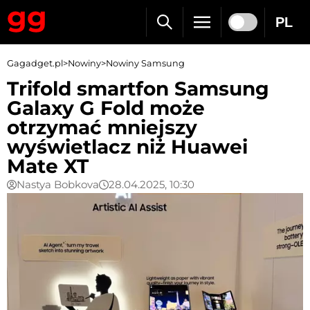
PL
Gagadget.pl
>
Nowiny
>
Nowiny Samsung
Trifold smartfon Samsung
Galaxy G Fold może
otrzymać mniejszy
wyświetlacz niż Huawei
Mate XT
Nastya Bobkova
28.04.2025, 10:30