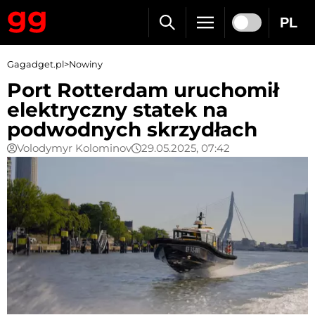
PL
Gagadget.pl
>
Nowiny
Port Rotterdam uruchomił
elektryczny statek na
podwodnych skrzydłach
Volodymyr Kolominov
29.05.2025, 07:42