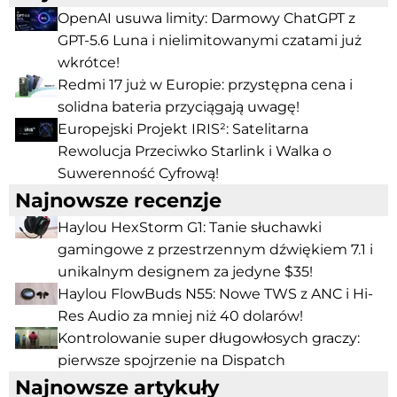
OpenAI usuwa limity: Darmowy ChatGPT z
GPT-5.6 Luna i nielimitowanymi czatami już
wkrótce!
Redmi 17 już w Europie: przystępna cena i
solidna bateria przyciągają uwagę!
Europejski Projekt IRIS²: Satelitarna
Rewolucja Przeciwko Starlink i Walka o
Suwerenność Cyfrową!
Najnowsze recenzje
Haylou HexStorm G1: Tanie słuchawki
gamingowe z przestrzennym dźwiękiem 7.1 i
unikalnym designem za jedyne $35!
Haylou FlowBuds N55: Nowe TWS z ANC i Hi-
Res Audio za mniej niż 40 dolarów!
Kontrolowanie super długowłosych graczy:
pierwsze spojrzenie na Dispatch
Najnowsze artykuły