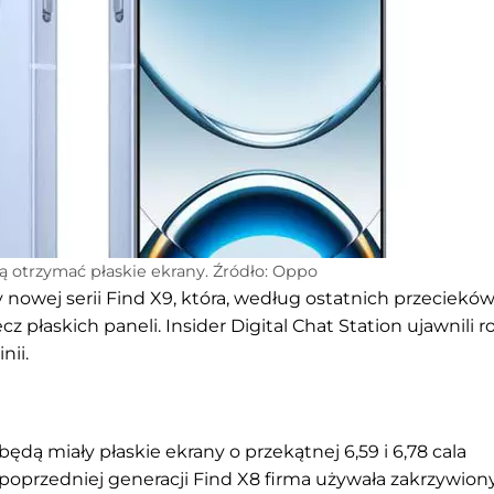
 otrzymać płaskie ekrany. Źródło: Oppo
nowej serii Find X9, która, według ostatnich przeciekó
płaskich paneli. Insider Digital Chat Station ujawnili r
nii.
dą miały płaskie ekrany o przekątnej 6,59 i 6,78 cala
poprzedniej generacji Find X8 firma używała zakrzywion