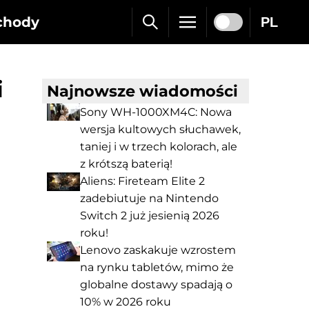
chody
PL
i
Najnowsze wiadomości
Sony WH-1000XM4C: Nowa
wersja kultowych słuchawek,
taniej i w trzech kolorach, ale
z krótszą baterią!
Aliens: Fireteam Elite 2
zadebiutuje na Nintendo
Switch 2 już jesienią 2026
roku!
Lenovo zaskakuje wzrostem
na rynku tabletów, mimo że
globalne dostawy spadają o
10% w 2026 roku