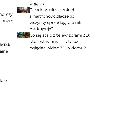
pojęcia
Paradoks ultracienkich
mo, czy
smartfonów: dlaczego
odobnym
wszyscy sprzedają, ale nikt
nie kupuje?
Co się stało z telewizorami 3D:
kto jest winny i jak teraz
iaTek
oglądać wideo 3D w domu?
ajne
dele