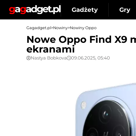
Gadżety
Gry
Gagadget.pl
>
Nowiny
>
Nowiny Oppo
Nowe Oppo Find X9 m
ekranami
Nastya Bobkova
09.06.2025, 05:40