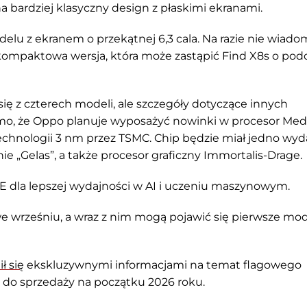
a bardziej klasyczny design z płaskimi ekranami.
lu z ekranem o przekątnej 6,3 cala. Na razie nie wiado
 kompaktowa wersja, która może zastąpić Find X8s o p
 się z czterech modeli, ale szczegóły dotyczące innych
domo, że Oppo planuje wyposażyć nowinki w procesor Med
echnologii 3 nm przez TSMC. Chip będzie miał jedno wyd
zenie „Gelas”, a także procesor graficzny Immortalis-Drage.
E dla lepszej wydajności w AI i uczeniu maszynowym.
e wrześniu, a wraz z nim mogą pojawić się pierwsze mo
ł się
ekskluzywnymi informacjami na temat flagowego
ć do sprzedaży na początku 2026 roku.