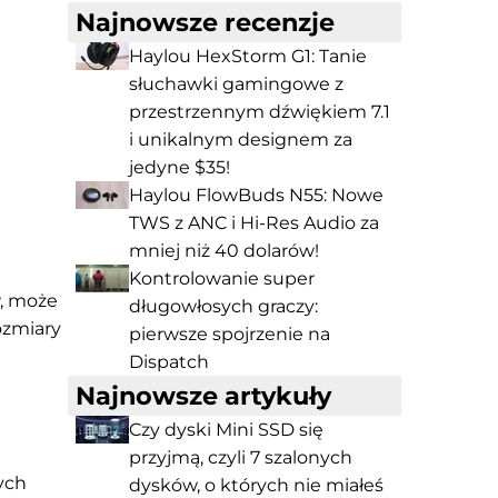
Najnowsze recenzje
Haylou HexStorm G1: Tanie
słuchawki gamingowe z
przestrzennym dźwiękiem 7.1
i unikalnym designem za
jedyne $35!
Haylou FlowBuds N55: Nowe
TWS z ANC i Hi-Res Audio za
mniej niż 40 dolarów!
Kontrolowanie super
w, może
długowłosych graczy:
ozmiary
pierwsze spojrzenie na
Dispatch
Najnowsze artykuły
Czy dyski Mini SSD się
przyjmą, czyli 7 szalonych
ych
dysków, o których nie miałeś