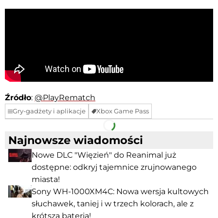
Źródło
:
@PlayRematch
Gry-gadżety i aplikacje
Xbox Game Pass
Facebook
Telegram
Najnowsze wiadomości
Nowe DLC "Więzień" do Reanimal już
dostępne: odkryj tajemnice zrujnowanego
miasta!
Sony WH-1000XM4C: Nowa wersja kultowych
słuchawek, taniej i w trzech kolorach, ale z
krótszą baterią!