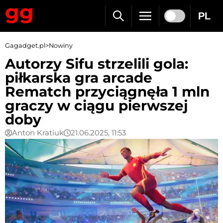
PL
Gagadget.pl
>
Nowiny
Autorzy Sifu strzelili gola:
piłkarska gra arcade
Rematch przyciągnęła 1 mln
graczy w ciągu pierwszej
doby
Anton Kratiuk
21.06.2025, 11:53