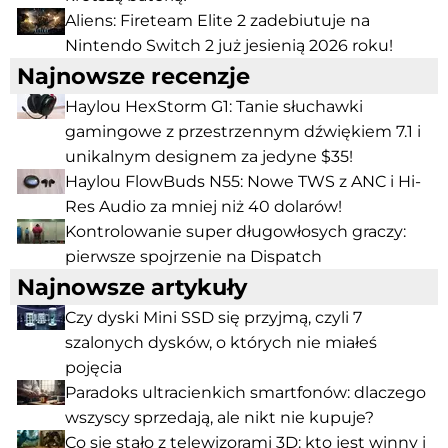
Aliens: Fireteam Elite 2 zadebiutuje na
Nintendo Switch 2 już jesienią 2026 roku!
Najnowsze recenzje
Haylou HexStorm G1: Tanie słuchawki
gamingowe z przestrzennym dźwiękiem 7.1 i
unikalnym designem za jedyne $35!
Haylou FlowBuds N55: Nowe TWS z ANC i Hi-
Res Audio za mniej niż 40 dolarów!
Kontrolowanie super długowłosych graczy:
pierwsze spojrzenie na Dispatch
Najnowsze artykuły
Czy dyski Mini SSD się przyjmą, czyli 7
szalonych dysków, o których nie miałeś
pojęcia
Paradoks ultracienkich smartfonów: dlaczego
wszyscy sprzedają, ale nikt nie kupuje?
Co się stało z telewizorami 3D: kto jest winny i