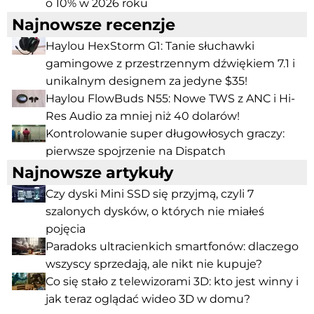
o 10% w 2026 roku
Najnowsze recenzje
Haylou HexStorm G1: Tanie słuchawki
gamingowe z przestrzennym dźwiękiem 7.1 i
unikalnym designem za jedyne $35!
Haylou FlowBuds N55: Nowe TWS z ANC i Hi-
Res Audio za mniej niż 40 dolarów!
Kontrolowanie super długowłosych graczy:
pierwsze spojrzenie na Dispatch
Najnowsze artykuły
Czy dyski Mini SSD się przyjmą, czyli 7
szalonych dysków, o których nie miałeś
pojęcia
Paradoks ultracienkich smartfonów: dlaczego
wszyscy sprzedają, ale nikt nie kupuje?
Co się stało z telewizorami 3D: kto jest winny i
jak teraz oglądać wideo 3D w domu?