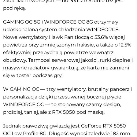
zadaniach twórczych — bo NVIDIA Studio też jest
pod ręką.
GAMING OC 8G i WINDFORCE OC 8G otrzymały
udoskonaloną system chłodzenia WINDFORCE.
Nowe wentylatory Hawk Fan tłoczą o 53.6% więcej
powietrza przy zmniejszonym hałasie, a także o 12.5%
efektywniej przepychają powietrze wewnątrz
obudowy. Termożel serwerowej jakości, rurki cieplne i
masywne radiatory gwarantują, że karta nie zamieni
się w toster podczas gry.
W GAMING OC — trzy wentylatory, brutalny pancerz i
personalizacja dzięki przesuwanej bocznej płycie.
WINDFORCE OC — to stonowany czarny design,
prościej, taniej, ale z RTX 5050 pod maską.
Jednak prawdziwą gwiazdą jest GeForce RTX 5050
OC Low Profile 8G. Długość wynosi zaledwie 182 mm.