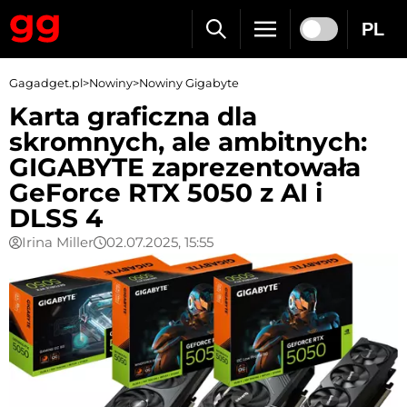
PL
Gagadget.pl
>
Nowiny
>
Nowiny Gigabyte
Karta graficzna dla
skromnych, ale ambitnych:
GIGABYTE zaprezentowała
GeForce RTX 5050 z AI i
DLSS 4
Irina Miller
02.07.2025, 15:55