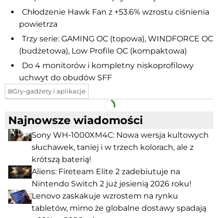
Chłodzenie Hawk Fan z +53.6% wzrostu ciśnienia
powietrza
Trzy serie: GAMING OC (topowa), WINDFORCE OC
(budżetowa), Low Profile OC (kompaktowa)
Do 4 monitorów i kompletny niskoprofilowy
uchwyt do obudów SFF
Gry-gadżety i aplikacje
Facebook
Telegram
Najnowsze wiadomości
Sony WH-1000XM4C: Nowa wersja kultowych
słuchawek, taniej i w trzech kolorach, ale z
krótszą baterią!
Aliens: Fireteam Elite 2 zadebiutuje na
Nintendo Switch 2 już jesienią 2026 roku!
Lenovo zaskakuje wzrostem na rynku
tabletów, mimo że globalne dostawy spadają