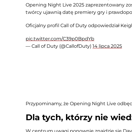
Opening Night Live 2025 zaprezentowany zostan
twórcy ujawnią datę premiery gry i prawdop
Oficjalny profil Call of Duty odpowiedział Ke
pic.twitter.com/C39p0BpdYb
— Call of Duty (@CallofDuty)
14 lipca 2025
Przypominamy, że Opening Night Live odbędzie
Dla tych, którzy nie wie
W centrum uwagi ponownie znajdzie się Davi