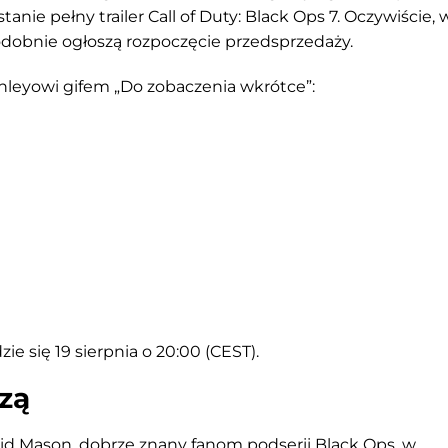
ie pełny trailer Call of Duty: Black Ops 7. Oczywiście,
odobnie ogłoszą rozpoczęcie przedsprzedaży.
ighleyowi gifem „Do zobaczenia wkrótce”:
 się 19 sierpnia o 20:00 (CEST).
dzą
d Mason, dobrze znany fanom podserii Black Ops, w