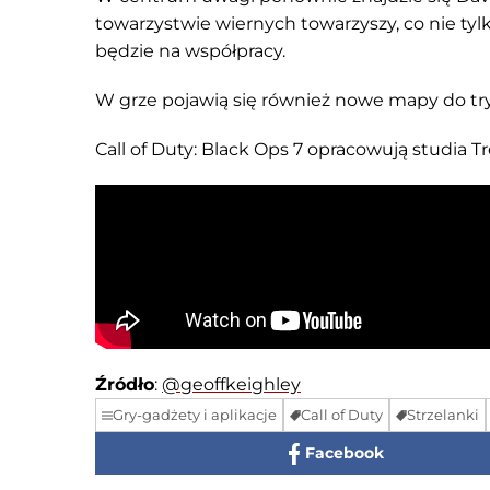
towarzystwie wiernych towarzyszy, co nie tyl
będzie na współpracy.
W grze pojawią się również nowe mapy do try
Call of Duty: Black Ops 7 opracowują studia T
Źródło
:
@geoffkeighley
Gry-gadżety i aplikacje
Call of Duty
Strzelanki
Facebook