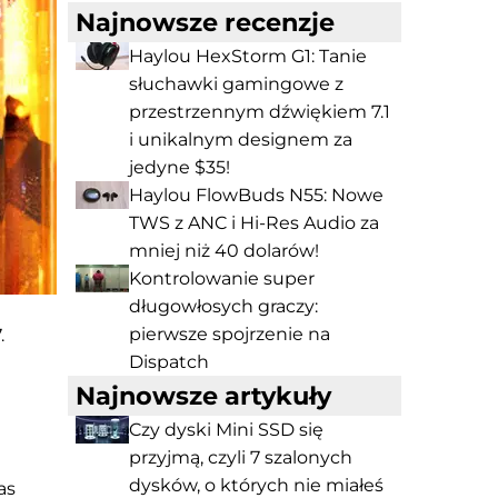
Najnowsze recenzje
Haylou HexStorm G1: Tanie
słuchawki gamingowe z
przestrzennym dźwiękiem 7.1
i unikalnym designem za
jedyne $35!
Haylou FlowBuds N55: Nowe
TWS z ANC i Hi-Res Audio za
mniej niż 40 dolarów!
Kontrolowanie super
długowłosych graczy:
pierwsze spojrzenie na
.
Dispatch
Najnowsze artykuły
Czy dyski Mini SSD się
przyjmą, czyli 7 szalonych
dysków, o których nie miałeś
as