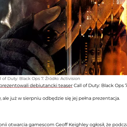
 of Duty: Black Ops 7. Źródło: Activision
prezentowali debiutancki teaser
Call of Duty: Black Ops 7
ale już w sierpniu odbędzie się jej pełna prezentacja.
nii otwarcia gamescom Geoff Keighley ogłosił, że podcz