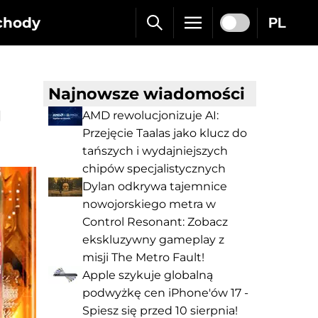
chody
PL
Najnowsze wiadomości
g
AMD rewolucjonizuje AI:
Przejęcie Taalas jako klucz do
tańszych i wydajniejszych
chipów specjalistycznych
Dylan odkrywa tajemnice
nowojorskiego metra w
Control Resonant: Zobacz
ekskluzywny gameplay z
misji The Metro Fault!
Apple szykuje globalną
podwyżkę cen iPhone'ów 17 -
Spiesz się przed 10 sierpnia!