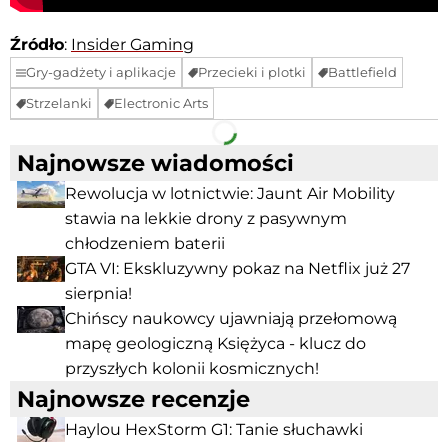
Źródło
:
Insider Gaming
Gry-gadżety i aplikacje
Przecieki i plotki
Battlefield
Strzelanki
Electronic Arts
Facebook
Telegram
Najnowsze wiadomości
Rewolucja w lotnictwie: Jaunt Air Mobility
stawia na lekkie drony z pasywnym
chłodzeniem baterii
GTA VI: Ekskluzywny pokaz na Netflix już 27
sierpnia!
Chińscy naukowcy ujawniają przełomową
mapę geologiczną Księżyca - klucz do
przyszłych kolonii kosmicznych!
Najnowsze recenzje
Haylou HexStorm G1: Tanie słuchawki