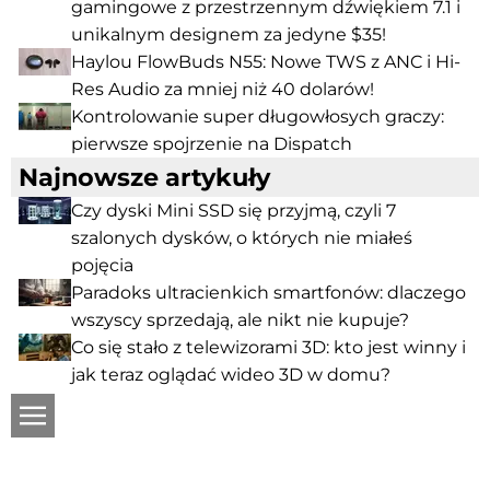
gamingowe z przestrzennym dźwiękiem 7.1 i
unikalnym designem za jedyne $35!
Haylou FlowBuds N55: Nowe TWS z ANC i Hi-
Res Audio za mniej niż 40 dolarów!
Kontrolowanie super długowłosych graczy:
pierwsze spojrzenie na Dispatch
Najnowsze artykuły
Czy dyski Mini SSD się przyjmą, czyli 7
szalonych dysków, o których nie miałeś
pojęcia
Paradoks ultracienkich smartfonów: dlaczego
wszyscy sprzedają, ale nikt nie kupuje?
Co się stało z telewizorami 3D: kto jest winny i
jak teraz oglądać wideo 3D w domu?
ru