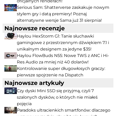
oficjalnych renderach!
Serious Sam: Shatterverse zaskakuje nowym
stylem gry i datą premiery! Poznaj
alternatywne wersje Sama już 31 sierpnia!
Najnowsze recenzje
Haylou HexStorm G1: Tanie słuchawki
gamingowe z przestrzennym dźwiękiem 7.1 i
unikalnym designem za jedyne $35!
Haylou FlowBuds N55: Nowe TWS z ANC i Hi-
Res Audio za mniej niż 40 dolarów!
Kontrolowanie super długowłosych graczy:
pierwsze spojrzenie na Dispatch
Najnowsze artykuły
Czy dyski Mini SSD się przyjmą, czyli 7
szalonych dysków, o których nie miałeś
pojęcia
Paradoks ultracienkich smartfonów: dlaczego