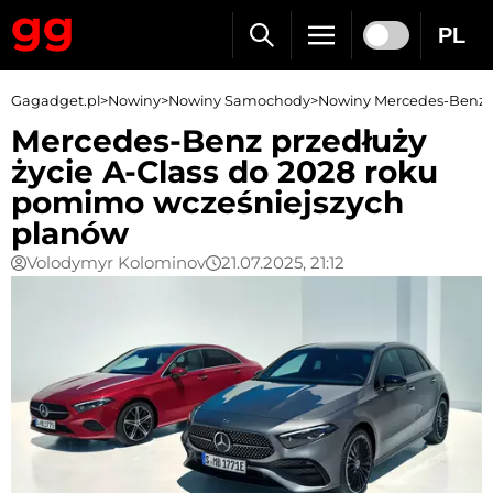
PL
Gagadget.pl
>
Nowiny
>
Nowiny Samochody
>
Nowiny Mercedes-Benz
Mercedes-Benz przedłuży
życie A-Class do 2028 roku
pomimo wcześniejszych
planów
Volodymyr Kolominov
21.07.2025, 21:12