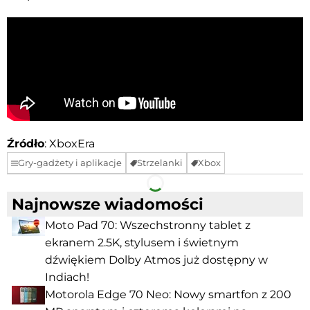
Źródło
: XboxEra
Gry-gadżety i aplikacje
Strzelanki
Xbox
Facebook
Telegram
Najnowsze wiadomości
Moto Pad 70: Wszechstronny tablet z
ekranem 2.5K, stylusem i świetnym
dźwiękiem Dolby Atmos już dostępny w
Indiach!
Motorola Edge 70 Neo: Nowy smartfon z 200