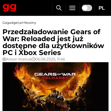
PL
Gagadget.pl
>
Nowiny
Przedzaładowanie Gears of
War: Reloaded jest już
dostępne dla użytkowników
PC i Xbox Series
Anton Kratiuk
06.08.2025, 11:46