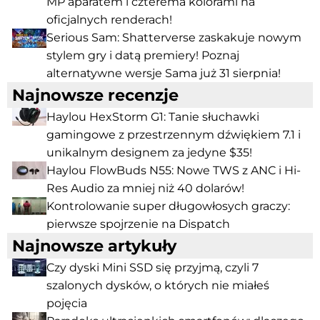
MP aparatem i czterema kolorami na
oficjalnych renderach!
Serious Sam: Shatterverse zaskakuje nowym
stylem gry i datą premiery! Poznaj
alternatywne wersje Sama już 31 sierpnia!
Najnowsze recenzje
Haylou HexStorm G1: Tanie słuchawki
gamingowe z przestrzennym dźwiękiem 7.1 i
unikalnym designem za jedyne $35!
Haylou FlowBuds N55: Nowe TWS z ANC i Hi-
Res Audio za mniej niż 40 dolarów!
Kontrolowanie super długowłosych graczy:
pierwsze spojrzenie na Dispatch
Najnowsze artykuły
Czy dyski Mini SSD się przyjmą, czyli 7
szalonych dysków, o których nie miałeś
pojęcia