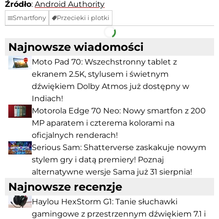
Źródło
:
Android Authority
Smartfony
Przecieki i plotki
Facebook
Telegram
Najnowsze wiadomości
Moto Pad 70: Wszechstronny tablet z
ekranem 2.5K, stylusem i świetnym
dźwiękiem Dolby Atmos już dostępny w
Indiach!
Motorola Edge 70 Neo: Nowy smartfon z 200
MP aparatem i czterema kolorami na
oficjalnych renderach!
Serious Sam: Shatterverse zaskakuje nowym
stylem gry i datą premiery! Poznaj
alternatywne wersje Sama już 31 sierpnia!
Najnowsze recenzje
Haylou HexStorm G1: Tanie słuchawki
gamingowe z przestrzennym dźwiękiem 7.1 i