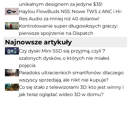
unikalnym designem za jedyne $35!
Haylou FlowBuds N55: Nowe TWS z ANC i Hi-
Res Audio za mniej niż 40 dolarów!
Kontrolowanie super długowłosych graczy:
pierwsze spojrzenie na Dispatch
Najnowsze artykuły
Czy dyski Mini SSD się przyjmą, czyli 7
szalonych dysków, o których nie miałeś
pojęcia
Paradoks ultracienkich smartfonów: dlaczego
wszyscy sprzedają, ale nikt nie kupuje?
Co się stało z telewizorami 3D: kto jest winny i
jak teraz oglądać wideo 3D w domu?