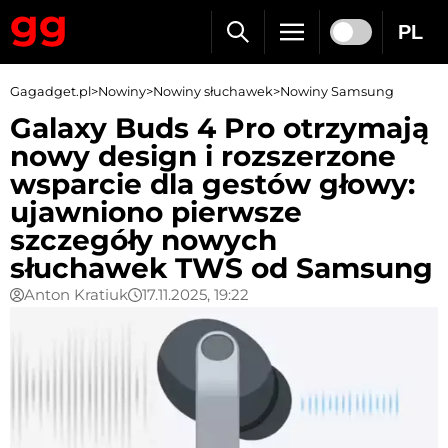
PL
Gagadget.pl
>
Nowiny
>
Nowiny słuchawek
>
Nowiny Samsung
Galaxy Buds 4 Pro otrzymają
nowy design i rozszerzone
wsparcie dla gestów głowy:
ujawniono pierwsze
szczegóły nowych
słuchawek TWS od Samsung
Anton Kratiuk
17.11.2025, 19:22