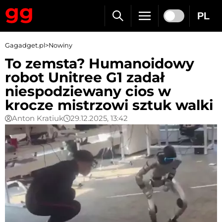
PL
Gagadget.pl
>
Nowiny
To zemsta? Humanoidowy
robot Unitree G1 zadał
niespodziewany cios w
krocze mistrzowi sztuk walki
Anton Kratiuk
29.12.2025, 13:42