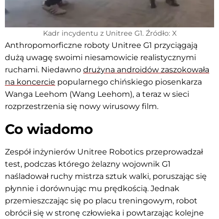
Kadr incydentu z Unitree G1. Źródło: X
Anthropomorficzne roboty Unitree G1 przyciągają
dużą uwagę swoimi niesamowicie realistycznymi
ruchami. Niedawno
drużyna androidów zaszokowała
na koncercie
popularnego chińskiego piosenkarza
Wanga Leehom (Wang Leehom), a teraz w sieci
rozprzestrzenia się nowy wirusowy film.
Co wiadomo
Zespół inżynierów Unitree Robotics przeprowadzał
test, podczas którego żelazny wojownik G1
naśladował ruchy mistrza sztuk walki, poruszając się
płynnie i dorównując mu prędkością. Jednak
przemieszczając się po placu treningowym, robot
obrócił się w stronę człowieka i powtarzając kolejne