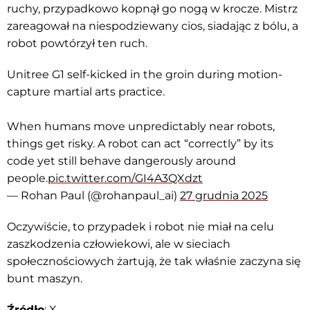
ruchy, przypadkowo kopnął go nogą w krocze. Mistrz
zareagował na niespodziewany cios, siadając z bólu, a
robot powtórzył ten ruch.
Unitree G1 self-kicked in the groin during motion-
capture martial arts practice.
When humans move unpredictably near robots,
things get risky. A robot can act “correctly” by its
code yet still behave dangerously around
people.
pic.twitter.com/GI4A3QXdzt
— Rohan Paul (@rohanpaul_ai)
27 grudnia 2025
Oczywiście, to przypadek i robot nie miał na celu
zaszkodzenia człowiekowi, ale w sieciach
społecznościowych żartują, że tak właśnie zaczyna się
bunt maszyn.
Źródło
:
X