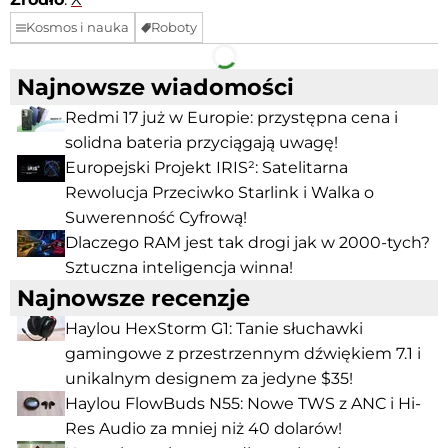
Kosmos i nauka
Roboty
Facebook
Telegram
Najnowsze wiadomości
Redmi 17 już w Europie: przystępna cena i
solidna bateria przyciągają uwagę!
Europejski Projekt IRIS²: Satelitarna
Rewolucja Przeciwko Starlink i Walka o
Suwerenność Cyfrową!
Dlaczego RAM jest tak drogi jak w 2000-tych?
Sztuczna inteligencja winna!
Najnowsze recenzje
Haylou HexStorm G1: Tanie słuchawki
gamingowe z przestrzennym dźwiękiem 7.1 i
unikalnym designem za jedyne $35!
Haylou FlowBuds N55: Nowe TWS z ANC i Hi-
Res Audio za mniej niż 40 dolarów!