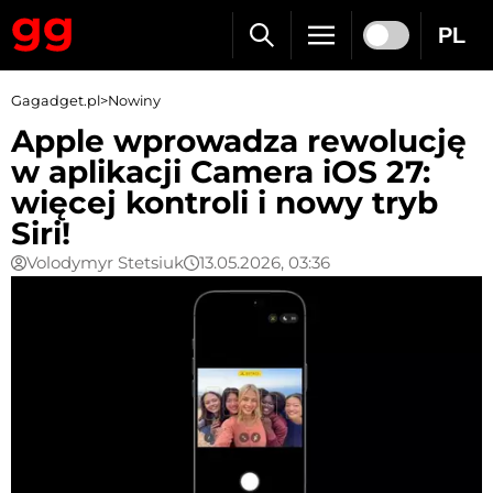
PL
Gagadget.pl
>
Nowiny
Apple wprowadza rewolucję
w aplikacji Camera iOS 27:
więcej kontroli i nowy tryb
Siri!
Volodymyr Stetsiuk
13.05.2026, 03:36