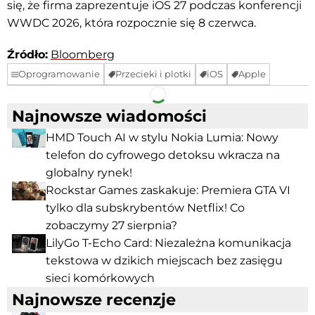
się, że firma zaprezentuje iOS 27 podczas konferencji
WWDC 2026, która rozpocznie się 8 czerwca.
Źródło:
Bloomberg
Oprogramowanie
Przecieki i plotki
iOS
Apple
Facebook
Telegram
Najnowsze wiadomości
HMD Touch AI w stylu Nokia Lumia: Nowy
telefon do cyfrowego detoksu wkracza na
globalny rynek!
Rockstar Games zaskakuje: Premiera GTA VI
tylko dla subskrybentów Netflix! Co
zobaczymy 27 sierpnia?
LilyGo T-Echo Card: Niezależna komunikacja
tekstowa w dzikich miejscach bez zasięgu
sieci komórkowych
Najnowsze recenzje