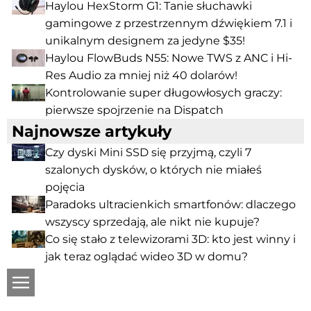
Haylou HexStorm G1: Tanie słuchawki
gamingowe z przestrzennym dźwiękiem 7.1 i
unikalnym designem za jedyne $35!
Haylou FlowBuds N55: Nowe TWS z ANC i Hi-
Res Audio za mniej niż 40 dolarów!
Kontrolowanie super długowłosych graczy:
pierwsze spojrzenie na Dispatch
Najnowsze artykuły
Czy dyski Mini SSD się przyjmą, czyli 7
szalonych dysków, o których nie miałeś
pojęcia
Paradoks ultracienkich smartfonów: dlaczego
wszyscy sprzedają, ale nikt nie kupuje?
Co się stało z telewizorami 3D: kto jest winny i
jak teraz oglądać wideo 3D w domu?