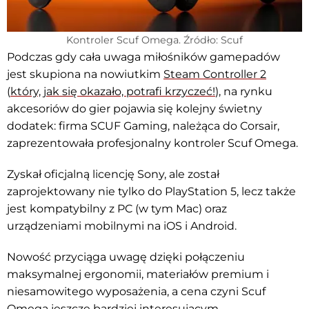
Kontroler Scuf Omega. Źródło: Scuf
Podczas gdy cała uwaga miłośników gamepadów
jest skupiona na nowiutkim
Steam Controller 2
(
który, jak się okazało, potrafi krzyczeć!
), na rynku
akcesoriów do gier pojawia się kolejny świetny
dodatek: firma SCUF Gaming, należąca do Corsair,
zaprezentowała profesjonalny kontroler Scuf Omega.
Zyskał oficjalną licencję Sony, ale został
zaprojektowany nie tylko do PlayStation 5, lecz także
jest kompatybilny z PC (w tym Mac) oraz
urządzeniami mobilnymi na iOS i Android.
Nowość przyciąga uwagę dzięki połączeniu
maksymalnej ergonomii, materiałów premium i
niesamowitego wyposażenia, a cena czyni Scuf
Omega jeszcze bardziej interesującym.