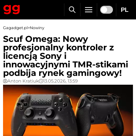
PL
Gagadget.pl
>
Nowiny
Scuf Omega: Nowy
profesjonalny kontroler z
licencją Sony i
innowacyjnymi TMR-stikami
podbija rynek gamingowy!
Anton Kratiuk
13.05.2026, 13:59