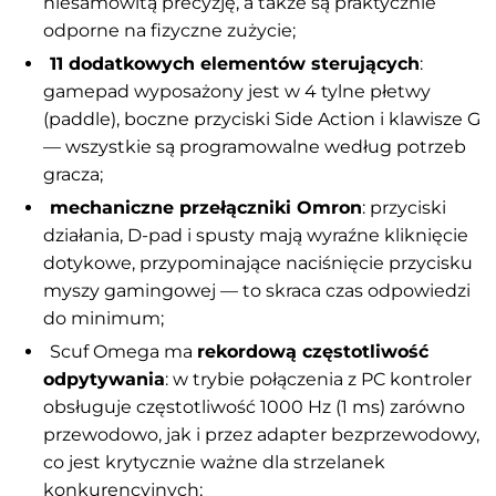
niesamowitą precyzję, a także są praktycznie
odporne na fizyczne zużycie;
11 dodatkowych elementów sterujących
:
gamepad wyposażony jest w 4 tylne płetwy
(paddle), boczne przyciski Side Action i klawisze G
— wszystkie są programowalne według potrzeb
gracza;
mechaniczne przełączniki Omron
: przyciski
działania, D-pad i spusty mają wyraźne kliknięcie
dotykowe, przypominające naciśnięcie przycisku
myszy gamingowej — to skraca czas odpowiedzi
do minimum;
Scuf Omega ma
rekordową częstotliwość
odpytywania
: w trybie połączenia z PC kontroler
obsługuje częstotliwość 1000 Hz (1 ms) zarówno
przewodowo, jak i przez adapter bezprzewodowy,
co jest krytycznie ważne dla strzelanek
konkurencyjnych;