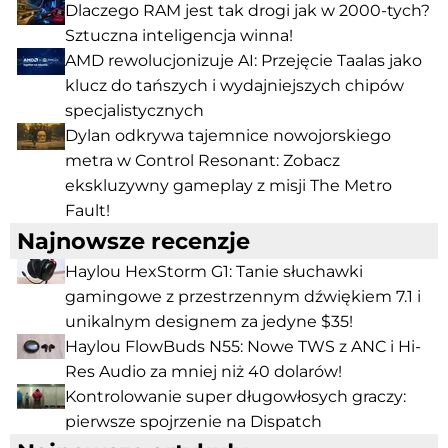
Dlaczego RAM jest tak drogi jak w 2000-tych?
Sztuczna inteligencja winna!
AMD rewolucjonizuje AI: Przejęcie Taalas jako
klucz do tańszych i wydajniejszych chipów
specjalistycznych
Dylan odkrywa tajemnice nowojorskiego
metra w Control Resonant: Zobacz
ekskluzywny gameplay z misji The Metro
Fault!
Najnowsze recenzje
Haylou HexStorm G1: Tanie słuchawki
gamingowe z przestrzennym dźwiękiem 7.1 i
unikalnym designem za jedyne $35!
Haylou FlowBuds N55: Nowe TWS z ANC i Hi-
Res Audio za mniej niż 40 dolarów!
Kontrolowanie super długowłosych graczy:
pierwsze spojrzenie na Dispatch