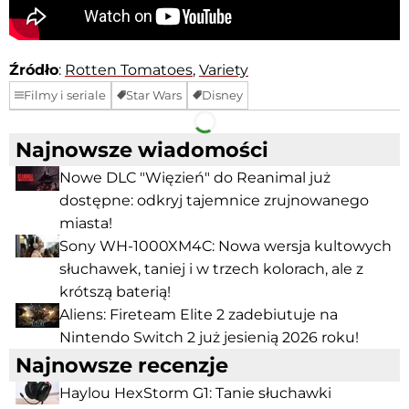
Źródło
:
Rotten Tomatoes
,
Variety
Filmy i seriale
Star Wars
Disney
Facebook
Telegram
Najnowsze wiadomości
Nowe DLC "Więzień" do Reanimal już
dostępne: odkryj tajemnice zrujnowanego
miasta!
Sony WH-1000XM4C: Nowa wersja kultowych
słuchawek, taniej i w trzech kolorach, ale z
krótszą baterią!
Aliens: Fireteam Elite 2 zadebiutuje na
Nintendo Switch 2 już jesienią 2026 roku!
Najnowsze recenzje
Haylou HexStorm G1: Tanie słuchawki