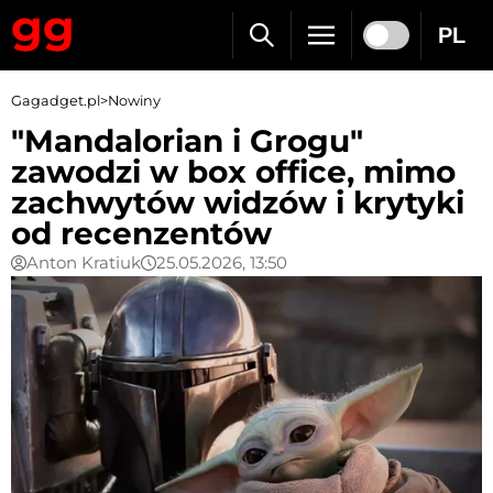
PL
Gagadget.pl
>
Nowiny
"Mandalorian i Grogu"
zawodzi w box office, mimo
zachwytów widzów i krytyki
od recenzentów
Anton Kratiuk
25.05.2026, 13:50