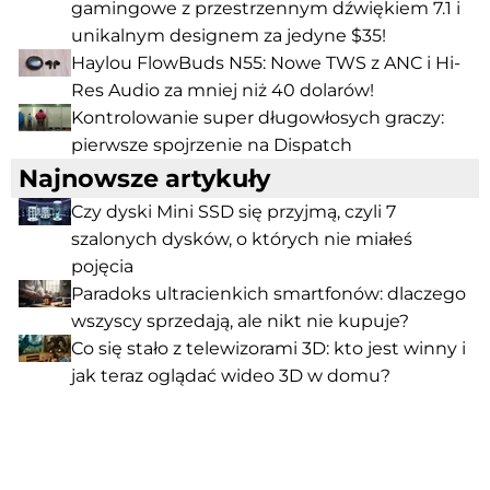
gamingowe z przestrzennym dźwiękiem 7.1 i
unikalnym designem za jedyne $35!
Haylou FlowBuds N55: Nowe TWS z ANC i Hi-
Res Audio za mniej niż 40 dolarów!
Kontrolowanie super długowłosych graczy:
pierwsze spojrzenie na Dispatch
Najnowsze artykuły
Czy dyski Mini SSD się przyjmą, czyli 7
szalonych dysków, o których nie miałeś
pojęcia
Paradoks ultracienkich smartfonów: dlaczego
wszyscy sprzedają, ale nikt nie kupuje?
Co się stało z telewizorami 3D: kto jest winny i
jak teraz oglądać wideo 3D w domu?