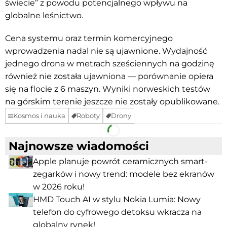
świecie” z powodu potencjalnego wpływu na
globalne leśnictwo.
Cena systemu oraz termin komercyjnego
wprowadzenia nadal nie są ujawnione. Wydajność
jednego drona w metrach sześciennych na godzinę
również nie została ujawniona — porównanie opiera
się na flocie z 6 maszyn. Wyniki norweskich testów
na górskim terenie jeszcze nie zostały opublikowane.
Kosmos i nauka
Roboty
Drony
Facebook
Telegram
Najnowsze wiadomości
Apple planuje powrót ceramicznych smart-
zegarków i nowy trend: modele bez ekranów
w 2026 roku!
HMD Touch AI w stylu Nokia Lumia: Nowy
telefon do cyfrowego detoksu wkracza na
globalny rynek!