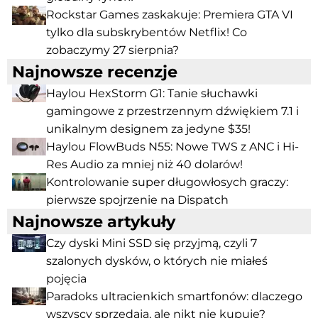
Rockstar Games zaskakuje: Premiera GTA VI
tylko dla subskrybentów Netflix! Co
zobaczymy 27 sierpnia?
Najnowsze recenzje
Haylou HexStorm G1: Tanie słuchawki
gamingowe z przestrzennym dźwiękiem 7.1 i
unikalnym designem za jedyne $35!
Haylou FlowBuds N55: Nowe TWS z ANC i Hi-
Res Audio za mniej niż 40 dolarów!
Kontrolowanie super długowłosych graczy:
pierwsze spojrzenie na Dispatch
Najnowsze artykuły
Czy dyski Mini SSD się przyjmą, czyli 7
szalonych dysków, o których nie miałeś
pojęcia
Paradoks ultracienkich smartfonów: dlaczego
wszyscy sprzedają, ale nikt nie kupuje?