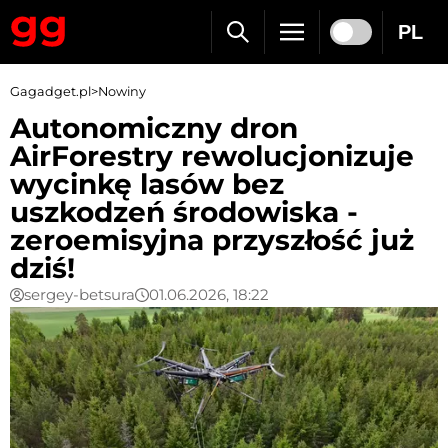
PL
Gagadget.pl
>
Nowiny
Autonomiczny dron
AirForestry rewolucjonizuje
wycinkę lasów bez
uszkodzeń środowiska -
zeroemisyjna przyszłość już
dziś!
sergey-betsura
01.06.2026, 18:22