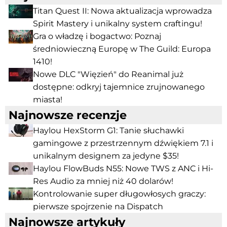
Titan Quest II: Nowa aktualizacja wprowadza
Spirit Mastery i unikalny system craftingu!
Gra o władzę i bogactwo: Poznaj
średniowieczną Europę w The Guild: Europa
1410!
Nowe DLC "Więzień" do Reanimal już
dostępne: odkryj tajemnice zrujnowanego
miasta!
Najnowsze recenzje
Haylou HexStorm G1: Tanie słuchawki
gamingowe z przestrzennym dźwiękiem 7.1 i
unikalnym designem za jedyne $35!
Haylou FlowBuds N55: Nowe TWS z ANC i Hi-
Res Audio za mniej niż 40 dolarów!
Kontrolowanie super długowłosych graczy:
pierwsze spojrzenie na Dispatch
Najnowsze artykuły