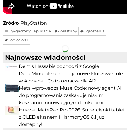
Źródło
:
PlayStation
Gry-gadżety i aplikacje
Zwiastuny
Ogłoszenia
God of War
Facebook
Telegram
Najnowsze wiadomości
Demis Hassabis odchodzi z Google
DeepMind, ale obejmuje nowe kluczowe role
w Alphabet: Co to oznacza dla AI?
Meta wprowadza Muse Code: nowy agent AI
do programowania zaskakuje niskimi
kosztami i innowacyjnymi funkcjami
Huawei MatePad Pro 2026: Supercienki tablet
z OLED ekranem i HarmonyOS 6.1 już
dostępny!