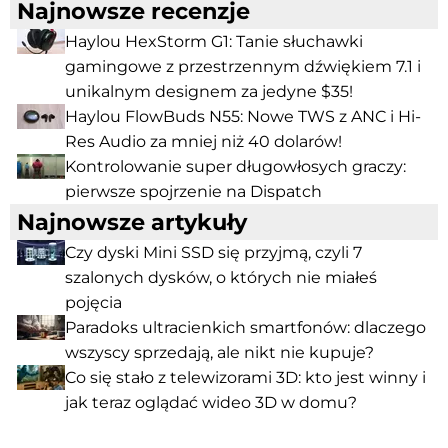
Najnowsze recenzje
Haylou HexStorm G1: Tanie słuchawki
gamingowe z przestrzennym dźwiękiem 7.1 i
unikalnym designem za jedyne $35!
Haylou FlowBuds N55: Nowe TWS z ANC i Hi-
Res Audio za mniej niż 40 dolarów!
Kontrolowanie super długowłosych graczy:
pierwsze spojrzenie na Dispatch
Najnowsze artykuły
Czy dyski Mini SSD się przyjmą, czyli 7
szalonych dysków, o których nie miałeś
pojęcia
Paradoks ultracienkich smartfonów: dlaczego
wszyscy sprzedają, ale nikt nie kupuje?
Co się stało z telewizorami 3D: kto jest winny i
jak teraz oglądać wideo 3D w domu?