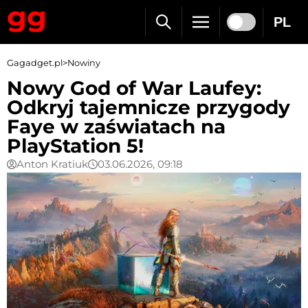
PL
Gagadget.pl
>
Nowiny
Nowy God of War Laufey:
Odkryj tajemnicze przygody
Faye w zaświatach na
PlayStation 5!
Anton Kratiuk
03.06.2026, 09:18