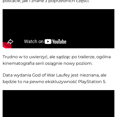
postacie, jak i znane z poprzednich części.
Trudno w to uwierzyć, ale sądząc po trailerze, ogólna
kinematografia serii osiągnie nowy poziom.
Data wydania God of War Laufey jest nieznana, ale
będzie to na pewno ekskluzywność PlayStation 5.