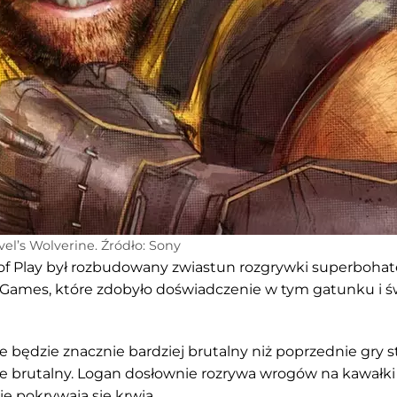
vel’s Wolverine. Źródło: Sony
 Play był rozbudowany zwiastun rozgrywki superbohate
c Games, które zdobyło doświadczenie w tym gatunku i św
 będzie znacznie bardziej brutalny niż poprzednie gry st
e brutalny. Logan dosłownie rozrywa wrogów na kawałki
ie pokrywają się krwią.