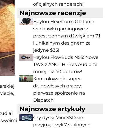
oficjalnych renderach!
Najnowsze recenzje
Haylou HexStorm G1: Tanie
słuchawki gamingowe z
przestrzennym dźwiękiem 7.1
i unikalnym designem za
jedyne $35!
Haylou FlowBuds N55: Nowe
TWS z ANC i Hi-Res Audio za
mniej niż 40 dolarów!
Kontrolowanie super
długowłosych graczy:
rskiej
pierwsze spojrzenie na
iecie,
Dispatch
Najnowsze artykuły
udia i
Czy dyski Mini SSD się
 swoimi
przyjmą, czyli 7 szalonych