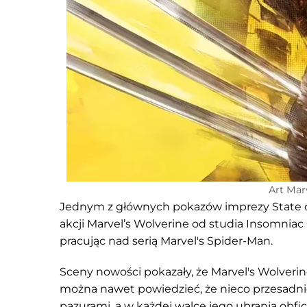
Art Mar
Jednym z głównych pokazów imprezy State of
akcji Marvel’s Wolverine od studia Insomnia
pracując nad serią Marvel's Spider-Man.
Sceny nowości pokazały, że Marvel's Wolverine
można nawet powiedzieć, że nieco przesadni
pazurami, a w każdej walce jego ubrania obfic