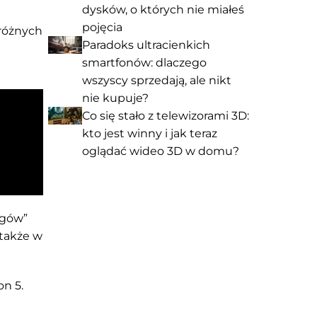
dysków, o których nie miałeś
pojęcia
 różnych
Paradoks ultracienkich
smartfonów: dlaczego
wszyscy sprzedają, ale nikt
nie kupuje?
Co się stało z telewizorami 3D:
kto jest winny i jak teraz
oglądać wideo 3D w domu?
egów”
 także w
on 5.