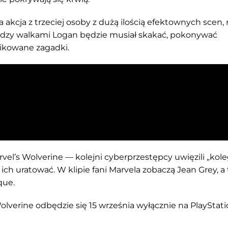
a akcja z trzeciej osoby z dużą ilością efektownych scen,
iędzy walkami Logan będzie musiał skakać, pokonywać
ikowane zagadki.
rvel’s Wolverine — kolejni cyberprzestępcy uwięzili „kol
h uratować. W klipie fani Marvela zobaczą Jean Grey, a
que.
lverine odbędzie się 15 września wyłącznie na PlayStati