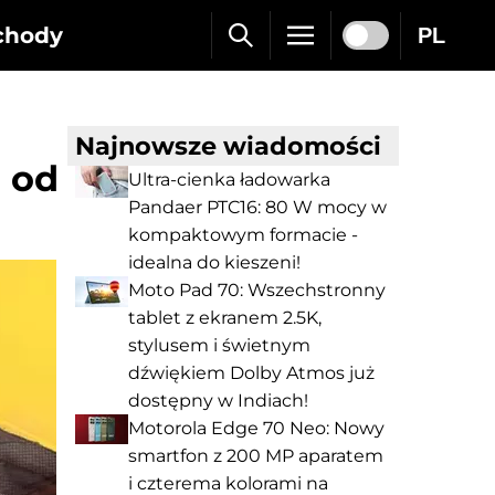
chody
PL
Najnowsze wiadomości
 od
Ultra-cienka ładowarka
Pandaer PTC16: 80 W mocy w
kompaktowym formacie -
idealna do kieszeni!
Moto Pad 70: Wszechstronny
tablet z ekranem 2.5K,
stylusem i świetnym
dźwiękiem Dolby Atmos już
dostępny w Indiach!
Motorola Edge 70 Neo: Nowy
smartfon z 200 MP aparatem
i czterema kolorami na