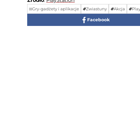
Źródło
:
PlayStation
Gry-gadżety i aplikacje
Zwiastuny
Akcja
Pla
Facebook