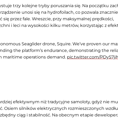
zystuje trzy kolejne tryby poruszania się. Na początku za
urządzenie unosi się na hydrofoilach, co pozwala znacznie
 się przez fale. Wreszcie, przy maksymalnej prędkości,
chni i leci na wysokości kilku metrów, korzystając z efek
utonomous Seaglider drone, Squire. We’ve proven our ma
ding the platform’s endurance, demonstrating the reliab
ern maritime operations demand.
pic.twitter.com/PDyS7j
rdziej efektywnym niż tradycyjne samoloty, gdyż nie mu
ść. Osiem silników elektrycznych rozmieszczonych wzdłu
ezbędny ciąg i stabilność. Na obecnym etapie deweloper