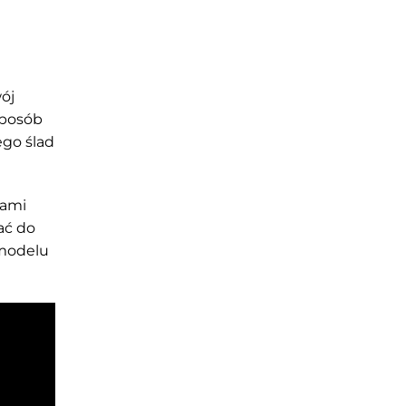
ój
sposób
ego ślad
tami
ać do
 modelu