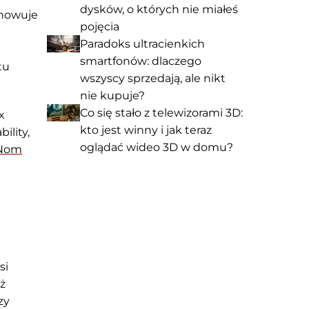
dysków, o których nie miałeś
chowuje
pojęcia
Paradoks ultracienkich
smartfonów: dlaczego
tu
wszyscy sprzedają, ale nikt
nie kupuje?
Co się stało z telewizorami 3D:
x
kto jest winny i jak teraz
ility,
oglądać wideo 3D w domu?
iNom
si
ż
zy