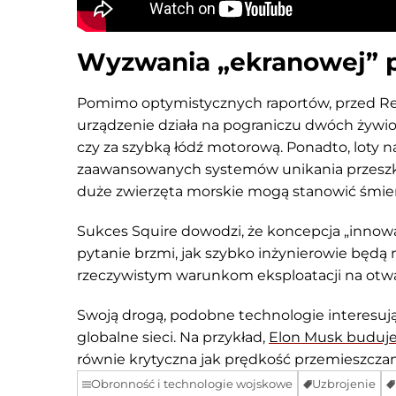
Wyzwania „ekranowej” p
Pomimo optymistycznych raportów, przed Reg
urządzenie działa na pograniczu dwóch żywio
czy za szybką łódź motorową. Ponadto, loty
zaawansowanych systemów unikania przeszkó
duże zwierzęta morskie mogą stanowić śmie
Sukces Squire dowodzi, że koncepcja „innowa
pytanie brzmi, jak szybko inżynierowie będą 
rzeczywistym warunkom eksploatacji na otw
Swoją drogą, podobne technologie interesują 
globalne sieci. Na przykład,
Elon Musk buduje
równie krytyczna jak prędkość przemieszczan
Obronność i technologie wojskowe
Uzbrojenie