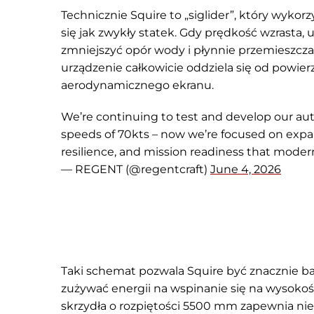
Technicznie Squire to „siglider”, który wykor
się jak zwykły statek. Gdy prędkość wzrasta, 
zmniejszyć opór wody i płynnie przemieszczać
urządzenie całkowicie oddziela się od powierz
aerodynamicznego ekranu.
We’re continuing to test and develop our a
speeds of 70kts – now we’re focused on expan
resilience, and mission readiness that mod
— REGENT (@regentcraft)
June 4, 2026
Taki schemat pozwala Squire być znacznie ba
zużywać energii na wspinanie się na wysoko
skrzydła o rozpiętości 5500 mm zapewnia ni