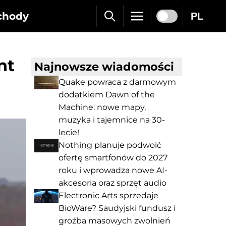
chody
PL
nt
Najnowsze wiadomości
Quake powraca z darmowym
dodatkiem Dawn of the
Machine: nowe mapy,
muzyka i tajemnice na 30-
lecie!
Nothing planuje podwoić
ofertę smartfonów do 2027
roku i wprowadza nowe AI-
akcesoria oraz sprzęt audio
Electronic Arts sprzedaje
BioWare? Saudyjski fundusz i
groźba masowych zwolnień