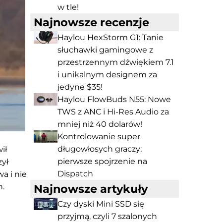
w tle!
Najnowsze recenzje
Haylou HexStorm G1: Tanie
słuchawki gamingowe z
przestrzennym dźwiękiem 7.1
i unikalnym designem za
jedyne $35!
Haylou FlowBuds N55: Nowe
TWS z ANC i Hi-Res Audio za
mniej niż 40 dolarów!
Kontrolowanie super
długowłosych graczy:
ił
pierwsze spojrzenie na
ył
Dispatch
a i nie
h.
Najnowsze artykuły
Czy dyski Mini SSD się
przyjmą, czyli 7 szalonych