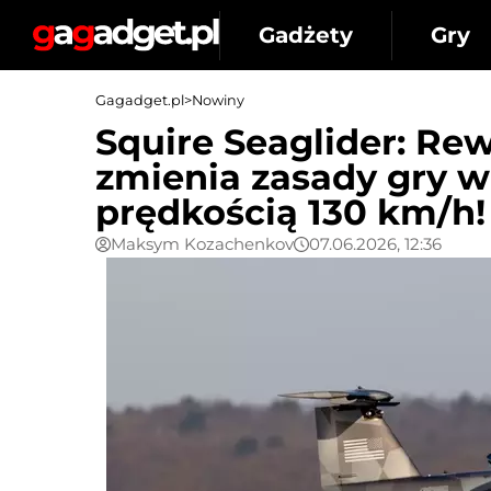
Gadżety
Gry
Gagadget.pl
>
Nowiny
Squire Seaglider: Re
zmienia zasady gry w 
prędkością 130 km/h!
Maksym Kozachenkov
07.06.2026, 12:36