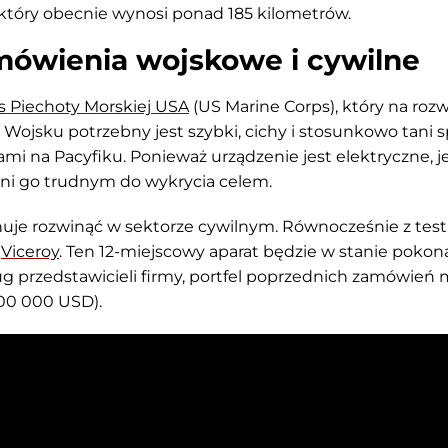
 który obecnie wynosi ponad 185 kilometrów.
mówienia wojskowe i cywilne
s Piechoty Morskiej USA
(US Marine Corps), który na rozw
 Wojsku potrzebny jest szybki, cichy i stosunkowo tani 
i na Pacyfiku. Ponieważ urządzenie jest elektryczne, j
zyni go trudnym do wykrycia celem.
uje rozwinąć w sektorze cywilnym. Równocześnie z tes
l
Viceroy
. Ten 12-miejscowy aparat będzie w stanie pokon
 przedstawicieli firmy, portfel poprzednich zamówień
000 000 USD).