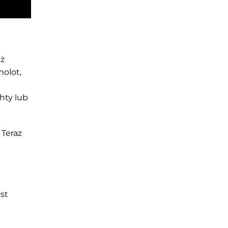
aż
molot,
hty lub
 Teraz
st