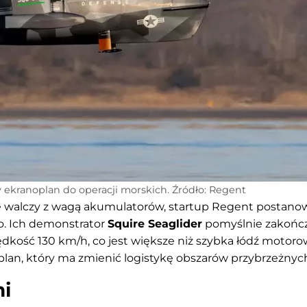
y ekranoplan do operacji morskich. Źródło: Regent
e walczy z wagą akumulatorów, startup Regent postanow
o. Ich demonstrator
Squire Seaglider
pomyślnie zakończ
ędkość 130 km/h, co jest większe niż szybka łódź motorow
plan, który ma zmienić logistykę obszarów przybrzeżnyc
mi