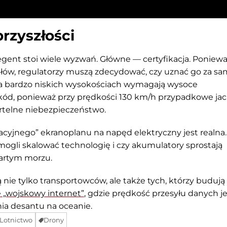
rzyszłości
ent stoi wiele wyzwań. Główne — certyfikacja. Poniew
łów, regulatorzy muszą zdecydować, czy uznać go za sa
 na bardzo niskich wysokościach wymagają wysoce
d, ponieważ przy prędkości 130 km/h przypadkowe jac
rtelne niebezpieczeństwo.
cyjnego” ekranoplanu na napęd elektryczny jest realna.
mogli skalować technologię i czy akumulatory sprostają
artym morzu.
nie tylko transportowców, ale także tych, którzy budują
 „wojskowy internet”
, gdzie prędkość przesyłu danych je
ia desantu na oceanie.
Lotnictwo
Drony