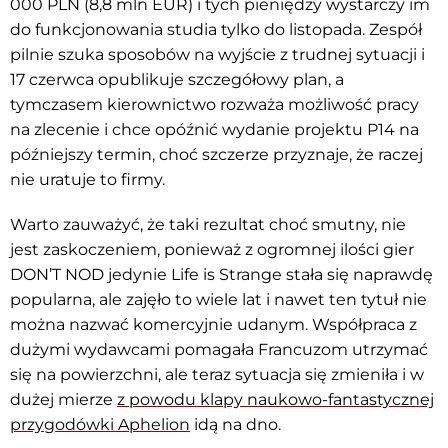
000 PLN (8,8 mln EUR) i tych pieniędzy wystarczy im
do funkcjonowania studia tylko do listopada. Zespół
pilnie szuka sposobów na wyjście z trudnej sytuacji i
17 czerwca opublikuje szczegółowy plan, a
tymczasem kierownictwo rozważa możliwość pracy
na zlecenie i chce opóźnić wydanie projektu P14 na
późniejszy termin, choć szczerze przyznaje, że raczej
nie uratuje to firmy.
Warto zauważyć, że taki rezultat choć smutny, nie
jest zaskoczeniem, ponieważ z ogromnej ilości gier
DON’T NOD jedynie Life is Strange stała się naprawdę
popularna, ale zajęło to wiele lat i nawet ten tytuł nie
można nazwać komercyjnie udanym. Współpraca z
dużymi wydawcami pomagała Francuzom utrzymać
się na powierzchni, ale teraz sytuacja się zmieniła i w
dużej mierze
z powodu klapy naukowo-fantastycznej
przygodówki Aphelion
idą na dno.