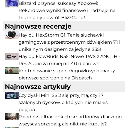
Blizzard przynosi sukcesy Xboxowi:
Rekordowe wyniki finansowe i nadzieje na
triumfalny powrót BlizzConu!
Najnowsze recenzje
Haylou HexStorm G1: Tanie słuchawki
gamingowe z przestrzennym dźwiękiem 7.1 i
unikalnym designem za jedyne $35!
Haylou FlowBuds N55: Nowe TWS z ANC i Hi-
Res Audio za mniej niż 40 dolarów!
Kontrolowanie super długowłosych graczy:
pierwsze spojrzenie na Dispatch
Najnowsze artykuły
Czy dyski Mini SSD się przyjmą, czyli 7
szalonych dysków, o których nie miałeś
pojęcia
Paradoks ultracienkich smartfonów: dlaczego
wszyscy sprzedają, ale nikt nie kupuje?