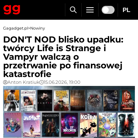
PL
Gagadget.pl
>
Nowiny
DON'T NOD blisko upadku:
twórcy Life is Strange i
Vampyr walczą o
przetrwanie po finansowej
katastrofie
Anton Kratiuk
15.06.2026, 19:00