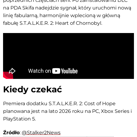
poprzednich częściach serii. Po zainstalowaniu DLC
na PDA Skifa nadejdzie sygnał, który uruchomi nową
linię fabularną, harmonijnie wplecioną w główną
fabułę S.T.A.L.K.E.R. 2: Heart of Chornobyl.
Kiedy czekać
Premiera dodatku S.T.A.L.K.E.R. 2: Cost of Hope
planowana jest na lato 2026 roku na PC, Xbox Series i
PlayStation 5.
Źródło
:
@Stalker2News