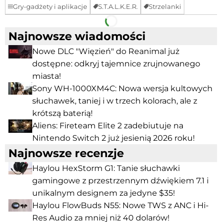
Gry-gadżety i aplikacje
S.T.A.L.K.E.R.
Strzelanki
Facebook
Telegram
Najnowsze wiadomości
Nowe DLC "Więzień" do Reanimal już
dostępne: odkryj tajemnice zrujnowanego
miasta!
Sony WH-1000XM4C: Nowa wersja kultowych
słuchawek, taniej i w trzech kolorach, ale z
krótszą baterią!
Aliens: Fireteam Elite 2 zadebiutuje na
Nintendo Switch 2 już jesienią 2026 roku!
Najnowsze recenzje
Haylou HexStorm G1: Tanie słuchawki
gamingowe z przestrzennym dźwiękiem 7.1 i
unikalnym designem za jedyne $35!
Haylou FlowBuds N55: Nowe TWS z ANC i Hi-
Res Audio za mniej niż 40 dolarów!