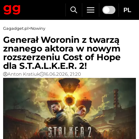
PL
Gagadget.pl
>
Nowiny
Generał Woronin z twarzą
znanego aktora w nowym
rozszerzeniu Cost of Hope
dla S.T.A.L.K.E.R. 2!
Anton Kratiuk
16.06.2026, 21:20