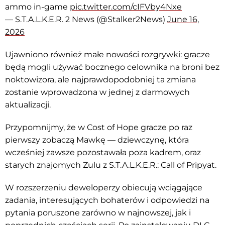
ammo in-game
pic.twitter.com/cIFVby4Nxe
— S.T.A.L.K.E.R. 2 News (@Stalker2News)
June 16,
2026
Ujawniono również małe nowości rozgrywki: gracze
będą mogli używać bocznego celownika na broni bez
noktowizora, ale najprawdopodobniej ta zmiana
zostanie wprowadzona w jednej z darmowych
aktualizacji.
Przypomnijmy, że w Cost of Hope gracze po raz
pierwszy zobaczą Mawkę — dziewczynę, która
wcześniej zawsze pozostawała poza kadrem, oraz
starych znajomych Zulu z S.T.A.L.K.E.R.: Call of Pripyat.
W rozszerzeniu deweloperzy obiecują wciągające
zadania, interesujących bohaterów i odpowiedzi na
pytania poruszone zarówno w najnowszej, jak i