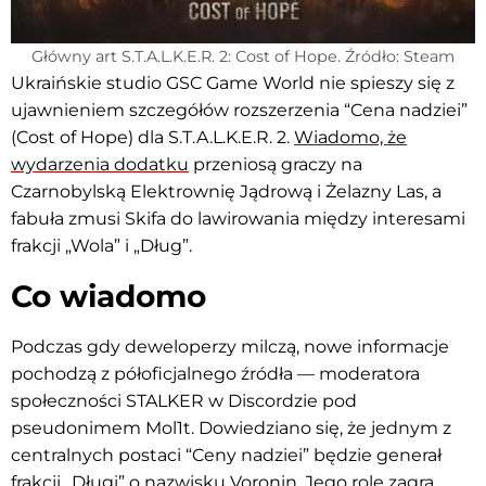
Główny art S.T.A.L.K.E.R. 2: Cost of Hope. Źródło: Steam
Ukraińskie studio GSC Game World nie spieszy się z
ujawnieniem szczegółów rozszerzenia “Cena nadziei”
(Cost of Hope) dla S.T.A.L.K.E.R. 2.
Wiadomo, że
wydarzenia dodatku
przeniosą graczy na
Czarnobylską Elektrownię Jądrową i Żelazny Las, a
fabuła zmusi Skifa do lawirowania między interesami
frakcji „Wola” i „Dług”.
Co wiadomo
Podczas gdy deweloperzy milczą, nowe informacje
pochodzą z półoficjalnego źródła — moderatora
społeczności STALKER w Discordzie pod
pseudonimem Mol1t. Dowiedziano się, że jednym z
centralnych postaci “Ceny nadziei” będzie generał
frakcji „Długi” o nazwisku Voronin. Jego rolę zagra