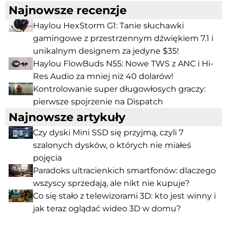
Najnowsze recenzje
Haylou HexStorm G1: Tanie słuchawki
gamingowe z przestrzennym dźwiękiem 7.1 i
unikalnym designem za jedyne $35!
Haylou FlowBuds N55: Nowe TWS z ANC i Hi-
Res Audio za mniej niż 40 dolarów!
Kontrolowanie super długowłosych graczy:
pierwsze spojrzenie na Dispatch
Najnowsze artykuły
Czy dyski Mini SSD się przyjmą, czyli 7
szalonych dysków, o których nie miałeś
pojęcia
Paradoks ultracienkich smartfonów: dlaczego
wszyscy sprzedają, ale nikt nie kupuje?
Co się stało z telewizorami 3D: kto jest winny i
jak teraz oglądać wideo 3D w domu?