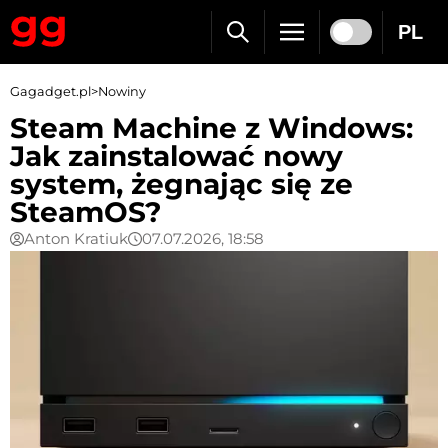
PL
Gagadget.pl
>
Nowiny
Steam Machine z Windows:
Jak zainstalować nowy
system, żegnając się ze
SteamOS?
Anton Kratiuk
07.07.2026, 18:58