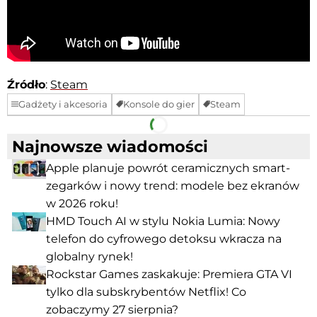
Źródło
:
Steam
Gadżety i akcesoria
Konsole do gier
Steam
Facebook
Telegram
Najnowsze wiadomości
Apple planuje powrót ceramicznych smart-
zegarków i nowy trend: modele bez ekranów
w 2026 roku!
HMD Touch AI w stylu Nokia Lumia: Nowy
telefon do cyfrowego detoksu wkracza na
globalny rynek!
Rockstar Games zaskakuje: Premiera GTA VI
tylko dla subskrybentów Netflix! Co
zobaczymy 27 sierpnia?