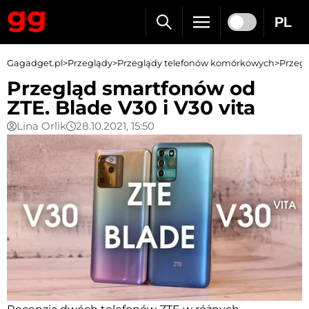
PL
Gagadget.pl
>
Przeglądy
>
Przeglądy telefonów komórkowych
>
Przegl
Przegląd smartfonów od
ZTE. Blade V30 i V30 vita
Lina Orlik
28.10.2021, 15:50