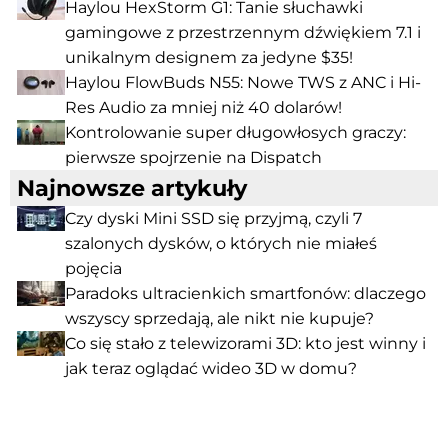
Haylou HexStorm G1: Tanie słuchawki
gamingowe z przestrzennym dźwiękiem 7.1 i
unikalnym designem za jedyne $35!
Haylou FlowBuds N55: Nowe TWS z ANC i Hi-
Res Audio za mniej niż 40 dolarów!
Kontrolowanie super długowłosych graczy:
pierwsze spojrzenie na Dispatch
Najnowsze artykuły
Czy dyski Mini SSD się przyjmą, czyli 7
szalonych dysków, o których nie miałeś
pojęcia
Paradoks ultracienkich smartfonów: dlaczego
wszyscy sprzedają, ale nikt nie kupuje?
Co się stało z telewizorami 3D: kto jest winny i
jak teraz oglądać wideo 3D w domu?