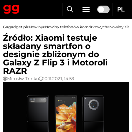
PL
Gagadget.pl
>
Nowiny
>
Nowiny telefonów komórkowych
>
Nowiny Xia
Źródło: Xiaomi testuje
składany smartfon o
designie zbliżonym do
Galaxy Z Flip 3 i Motoroli
RAZR
Mirosłw Trinko
10.11.2021, 14:53