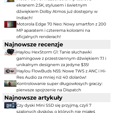
ekranem 2.5K, stylusem i świetnym
dźwiękiem Dolby Atmos już dostępny w
Indiach!
Motorola Edge 70 Neo: Nowy smartfon z 200
MP aparatem i czterema kolorami na
oficjalnych renderach!
Najnowsze recenzje
Haylou HexStorm G1: Tanie słuchawki
gamingowe z przestrzennym dźwiękiem 7.1 i
unikalnym designem za jedyne $35!
Haylou FlowBuds N55: Nowe TWS z ANC i Hi-
Res Audio za mniej niż 40 dolarów!
Kontrolowanie super długowłosych graczy:
pierwsze spojrzenie na Dispatch
Najnowsze artykuły
Czy dyski Mini SSD się przyjmą, czyli 7
szalonych dysków, o których nie miałeś