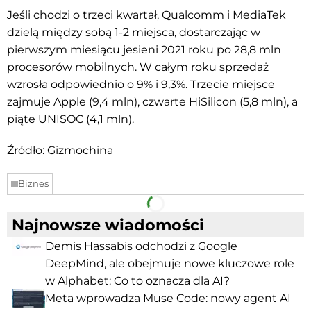
Jeśli chodzi o trzeci kwartał, Qualcomm i MediaTek
dzielą między sobą 1-2 miejsca, dostarczając w
pierwszym miesiącu jesieni 2021 roku po 28,8 mln
procesorów mobilnych. W całym roku sprzedaż
wzrosła odpowiednio o 9% i 9,3%. Trzecie miejsce
zajmuje Apple (9,4 mln), czwarte HiSilicon (5,8 mln), a
piąte UNISOC (4,1 mln).
Źródło:
Gizmochina
Biznes
Facebook
Telegram
Najnowsze wiadomości
Demis Hassabis odchodzi z Google
DeepMind, ale obejmuje nowe kluczowe role
w Alphabet: Co to oznacza dla AI?
Meta wprowadza Muse Code: nowy agent AI