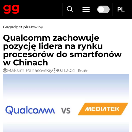
PL
Gagadget.pl
>
Nowiny
Qualcomm zachowuje
pozycję lidera na rynku
procesorów do smartfonów
w Chinach
Maksim Panasovskiy
10.11.2021, 19:39