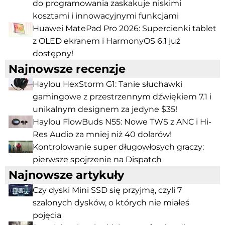
do programowania zaskakuje niskimi
kosztami i innowacyjnymi funkcjami
Huawei MatePad Pro 2026: Supercienki tablet
z OLED ekranem i HarmonyOS 6.1 już
dostępny!
Najnowsze recenzje
Haylou HexStorm G1: Tanie słuchawki
gamingowe z przestrzennym dźwiękiem 7.1 i
unikalnym designem za jedyne $35!
Haylou FlowBuds N55: Nowe TWS z ANC i Hi-
Res Audio za mniej niż 40 dolarów!
Kontrolowanie super długowłosych graczy:
pierwsze spojrzenie na Dispatch
Najnowsze artykuły
Czy dyski Mini SSD się przyjmą, czyli 7
szalonych dysków, o których nie miałeś
pojęcia