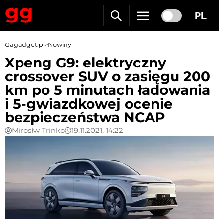
PL
Gagadget.pl
>
Nowiny
Xpeng G9: elektryczny
crossover SUV o zasięgu 200
km po 5 minutach ładowania
i 5-gwiazdkowej ocenie
bezpieczeństwa NCAP
Mirosłw Trinko
19.11.2021, 14:22