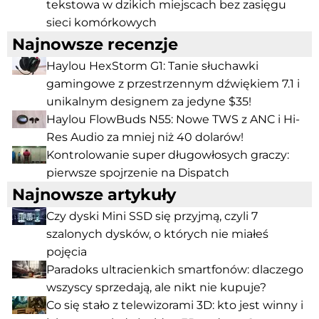
tekstowa w dzikich miejscach bez zasięgu
sieci komórkowych
Najnowsze recenzje
Haylou HexStorm G1: Tanie słuchawki
gamingowe z przestrzennym dźwiękiem 7.1 i
unikalnym designem za jedyne $35!
Haylou FlowBuds N55: Nowe TWS z ANC i Hi-
Res Audio za mniej niż 40 dolarów!
Kontrolowanie super długowłosych graczy:
pierwsze spojrzenie na Dispatch
Najnowsze artykuły
Czy dyski Mini SSD się przyjmą, czyli 7
szalonych dysków, o których nie miałeś
pojęcia
Paradoks ultracienkich smartfonów: dlaczego
wszyscy sprzedają, ale nikt nie kupuje?
Co się stało z telewizorami 3D: kto jest winny i