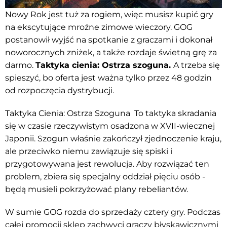
Nowy Rok jest tuż za rogiem, więc musisz kupić gry
na ekscytujące mroźne zimowe wieczory. GOG
postanowił wyjść na spotkanie z graczami i dokonał
noworocznych zniżek, a także rozdaje świetną grę za
darmo.
Taktyka cienia: Ostrza szoguna.
A trzeba się
spieszyć, bo oferta jest ważna tylko przez 48 godzin
od rozpoczęcia dystrybucji.
Taktyka Cienia: Ostrza Szoguna
To taktyka skradania
się w czasie rzeczywistym osadzona w XVII-wiecznej
Japonii.
Szogun właśnie zakończył zjednoczenie kraju,
ale przeciwko niemu zawiązuje się spiski i
przygotowywana jest rewolucja.
Aby rozwiązać ten
problem, zbiera się specjalny oddział pięciu osób -
będą musieli pokrzyżować plany rebeliantów.
W sumie GOG rozda do sprzedaży cztery gry.
Podczas
całej promocji sklep zachwyci graczy błyskawicznymi