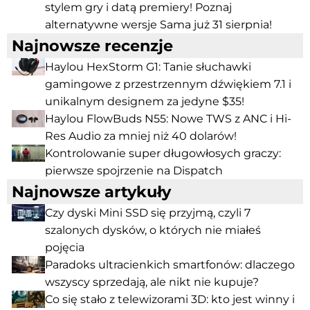
stylem gry i datą premiery! Poznaj
alternatywne wersje Sama już 31 sierpnia!
Najnowsze recenzje
Haylou HexStorm G1: Tanie słuchawki
gamingowe z przestrzennym dźwiękiem 7.1 i
unikalnym designem za jedyne $35!
Haylou FlowBuds N55: Nowe TWS z ANC i Hi-
Res Audio za mniej niż 40 dolarów!
Kontrolowanie super długowłosych graczy:
pierwsze spojrzenie na Dispatch
Najnowsze artykuły
Czy dyski Mini SSD się przyjmą, czyli 7
szalonych dysków, o których nie miałeś
pojęcia
Paradoks ultracienkich smartfonów: dlaczego
wszyscy sprzedają, ale nikt nie kupuje?
Co się stało z telewizorami 3D: kto jest winny i