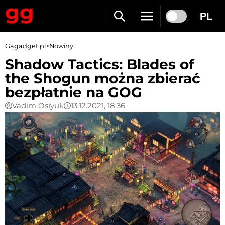
PL
Gagadget.pl
>
Nowiny
Shadow Tactics: Blades of
the Shogun można zbierać
bezpłatnie na GOG
Vadim Osiyuk
13.12.2021, 18:36