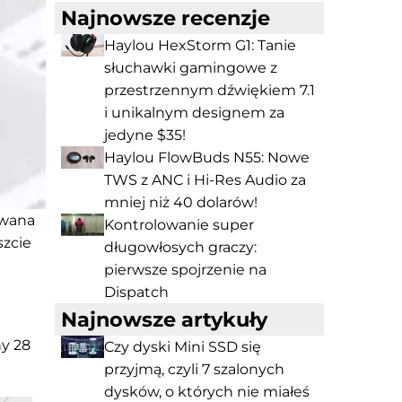
Najnowsze recenzje
Haylou HexStorm G1: Tanie
słuchawki gamingowe z
przestrzennym dźwiękiem 7.1
i unikalnym designem za
jedyne $35!
Haylou FlowBuds N55: Nowe
TWS z ANC i Hi-Res Audio za
mniej niż 40 dolarów!
owana
Kontrolowanie super
szcie
długowłosych graczy:
pierwsze spojrzenie na
Dispatch
Najnowsze artykuły
ny 28
Czy dyski Mini SSD się
przyjmą, czyli 7 szalonych
dysków, o których nie miałeś