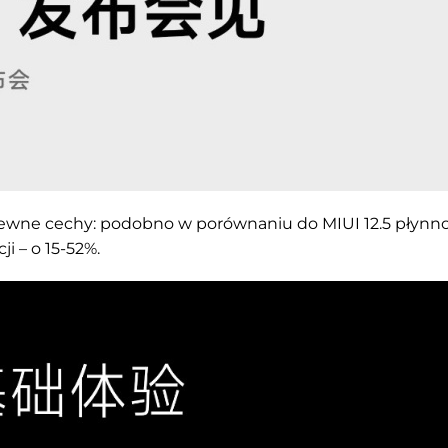
pewne cechy: podobno w porównaniu do MIUI 12.5 płynn
ji – o 15-52%.