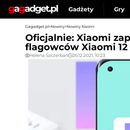
Gadżety
Gry
Gagadget.pl
>
Nowiny
>
Nowiny Xiaomi
Oficjalnie: Xiaomi za
flagowców Xiaomi 12 
Helena Szczerbań
26.12.2021, 10:23