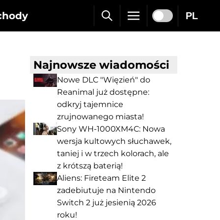
chody
PL
Najnowsze wiadomości
Nowe DLC "Więzień" do
Reanimal już dostępne:
odkryj tajemnice
zrujnowanego miasta!
Sony WH-1000XM4C: Nowa
wersja kultowych słuchawek,
taniej i w trzech kolorach, ale
z krótszą baterią!
Aliens: Fireteam Elite 2
zadebiutuje na Nintendo
Switch 2 już jesienią 2026
roku!