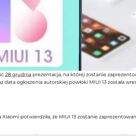
zić
28 grudnia
prezentacja, na której zostanie zaprezent
eraz data ogłoszenia autorskiej powłoki MIUI 13 została wre
a Xiaomi potwierdziła, że ​​MIUI 13 zostanie zaprezentowa