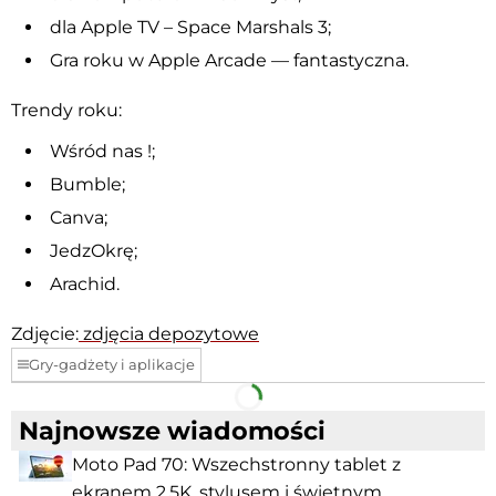
dla Apple TV – Space Marshals 3;
Gra roku w Apple Arcade — fantastyczna.
Trendy roku:
Wśród nas !;
Bumble;
Canva;
JedzOkrę;
Arachid.
Zdjęcie:
zdjęcia depozytowe
Gry-gadżety i aplikacje
Facebook
Telegram
Najnowsze wiadomości
Moto Pad 70: Wszechstronny tablet z
ekranem 2.5K, stylusem i świetnym