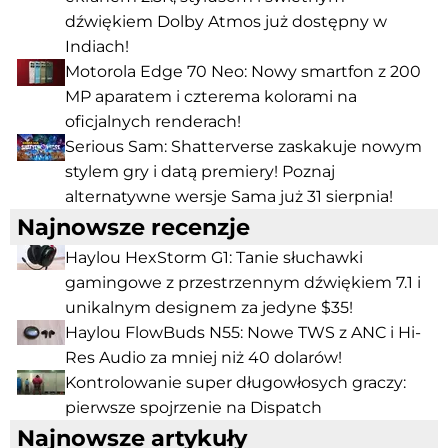
dźwiękiem Dolby Atmos już dostępny w
Indiach!
Motorola Edge 70 Neo: Nowy smartfon z 200
MP aparatem i czterema kolorami na
oficjalnych renderach!
Serious Sam: Shatterverse zaskakuje nowym
stylem gry i datą premiery! Poznaj
alternatywne wersje Sama już 31 sierpnia!
Najnowsze recenzje
Haylou HexStorm G1: Tanie słuchawki
gamingowe z przestrzennym dźwiękiem 7.1 i
unikalnym designem za jedyne $35!
Haylou FlowBuds N55: Nowe TWS z ANC i Hi-
Res Audio za mniej niż 40 dolarów!
Kontrolowanie super długowłosych graczy:
pierwsze spojrzenie na Dispatch
Najnowsze artykuły