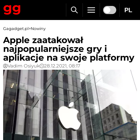
PL
Gagadget.pl
>
Nowiny
Apple zaatakował
najpopularniejsze gry i
aplikacje na swoje platformy
Vadim Osiyuk
28.12.2021, 08:17